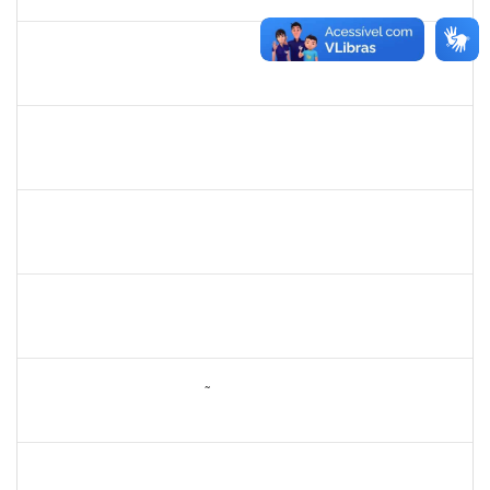
01/04/2020
Concluído
1690372
Leandro Moura da Silva Bom Conselho
Técnico
23007.00017099/2019-21
06/01/2020
05/04/2020
Concluído
1345024
Ana Lúcia Moreno Amor
Docente
23007.00029680/2019-28
09/03/2020
08/04/2020
Concluído
1616198
Nadja Antonia Coelho dos Santos
Técnico
23007.00019147/2019-15
13/01/2020
11/04/2020
Concluído
2175057
Edvaldo de Souza Andrade
Técnico
23007.00029544/2019-14
16/04/2020
30/04/2020
Concluído
285286
OSELITA DA ANUNCIAÇÃO ASSIS
Técnico
23007.00000743/2020-86
01/04/2020
30/04/2020
Concluído
2730989
Décio da Conceição Dias
Técnico