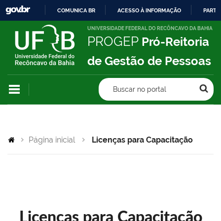
COMUNICA BR
ACESSO À INFORMAÇÃO
PARTI
IR
UNIVERSIDADE FEDERAL DO RECÔNCAVO DA BAHIA
PROGEP
Pró-Reitoria
PARA
O
de Gestão de Pessoas
CONTEÚDO
Buscar no portal
Página inicial
Licenças para Capacitação
Licenças para Capacitação