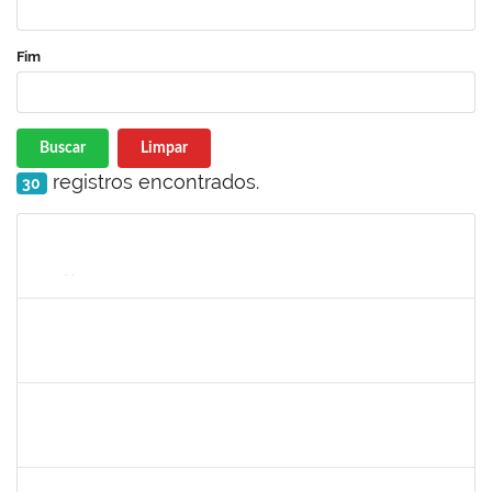
Fim
Buscar
Limpar
registros encontrados.
30
Matrícula
Nome
Cargo
Processo
Início
Fim
Status
1753684
Messias Ribeiro Peixoto
Técnico
23007.0005670/2019-47
02/12/2019
29/02/2020
Concluído
1343648
Patricia Figueiredo Marques
Docente
23007.00015584/2019-89
30/11/2019
29/02/2020
Concluído