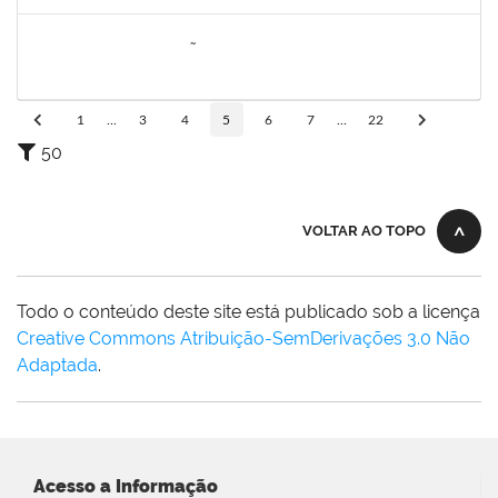
Concluído
1557646
RITA DE CASSIA FALÇÃO BORJA CORREIA
Técnico
23007.00027589/2019-31
09/06/2020
23/06/2020
Concluído
1
...
3
4
5
6
7
...
22
50
VOLTAR AO TOPO
Todo o conteúdo deste site está publicado sob a licença
Creative Commons Atribuição-SemDerivações 3.0 Não
Adaptada
.
Acesso a Informação