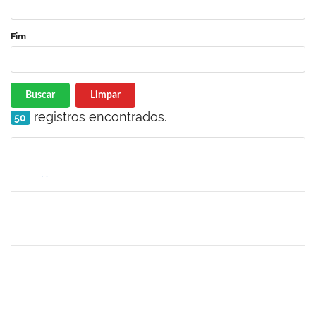
Fim
Buscar
Limpar
registros encontrados.
50
Matrícula
Nome
Cargo
Processo
Início
Fim
Status
1753684
Messias Ribeiro Peixoto
Técnico
23007.0005670/2019-47
02/12/2019
29/02/2020
Concluído
1343648
Patricia Figueiredo Marques
Docente
23007.00015584/2019-89
30/11/2019
29/02/2020
Concluído