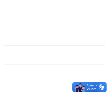
23007.00031596/2019-94
01/04/2020
30/04/2020
Concluído
1919544
MARIA DAS GRAÇAS MASCARENHAS QUEIROZ
Técnico
23007.00028368/2019-47
02/03/2020
30/04/2020
Concluído
1757769
Hadson de Oliveira Santos
Técnico
23007.00024137/2019-18
31/01/2020
30/04/2020
Concluído
1760269
Luciana dos Santos Sacramento
Técnico
23007.00024367/2019-16
31/01/2020
30/04/2020
Concluído
1760968
Valdir Leanderson Cirqueira de Oliveira
Técnico
23007.00026930/2019-73
31/01/2020
30/04/2020
Concluído
1672972
Josemara Brito de Jesus
Técnico
23007.00022413/2019-06
02/03/2020
01/05/2020
Concluído
1887545