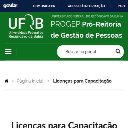
COMUNICA BR
ACESSO À INFORMAÇÃO
PARTI
IR
UNIVERSIDADE FEDERAL DO RECÔNCAVO DA BAHIA
PROGEP
Pró-Reitoria
PARA
O
de Gestão de Pessoas
CONTEÚDO
Buscar no portal
Página inicial
Licenças para Capacitação
Licenças para Capacitação