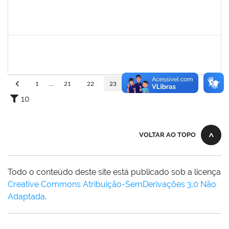
2039817
Alan Amorim Pinto
Técnico
23007.00025344/2019-21
17/02/2020
16/03/2020
Concluído
1754290
Rejane Barbosa Cardoso Passos
Técnico
23007.00022393/2019-61
20/12/2019
19/03/2020
Concluído
1
...
21
22
23
24
25
...
110
10
VOLTAR AO TOPO
Todo o conteúdo deste site está publicado sob a licença
Creative Commons Atribuição-SemDerivações 3.0 Não
Adaptada
.