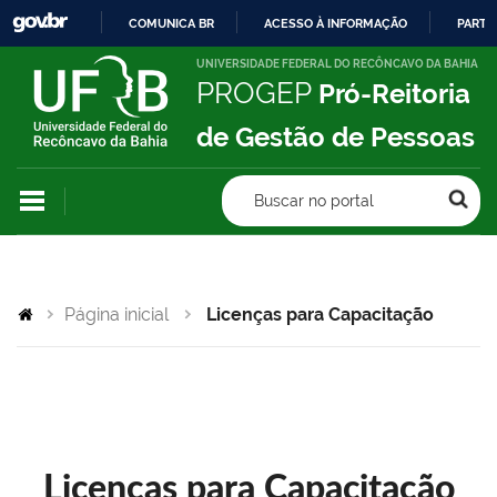
COMUNICA BR
ACESSO À INFORMAÇÃO
PARTI
IR
UNIVERSIDADE FEDERAL DO RECÔNCAVO DA BAHIA
PROGEP
Pró-Reitoria
PARA
O
de Gestão de Pessoas
CONTEÚDO
Buscar no portal
Página inicial
Licenças para Capacitação
Licenças para Capacitação