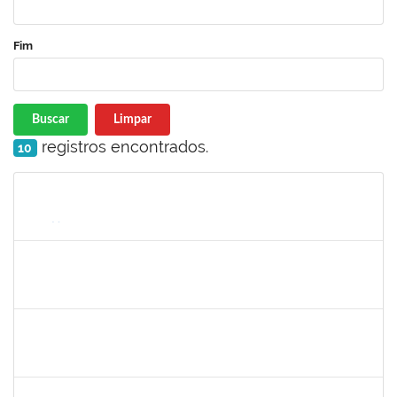
Fim
Buscar
Limpar
registros encontrados.
10
Matrícula
Nome
Cargo
Processo
Início
Fim
Status
1885108
Ronaldo Carvalho da Silva
Técnico
23007.00021700/2019-51
06/01/2020
05/03/2020
Concluído
7268570
Maria Aparecida Lima Silva
Técnico
23007.00024383/2019-69
06/12/2019
05/03/2020
Concluído