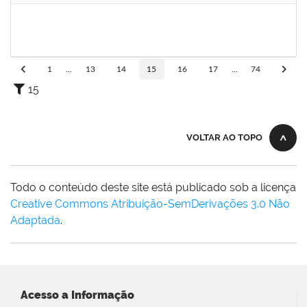
1759259
Fabiana de Jesus Cerqueira
Técnico
23007.00018040/2019-28
02/01/2020
01/04/2020
Concluído
1
...
13
14
15
16
17
...
74
15
VOLTAR AO TOPO
Todo o conteúdo deste site está publicado sob a licença
Creative Commons Atribuição-SemDerivações 3.0 Não
Adaptada
.
Acesso a Informação