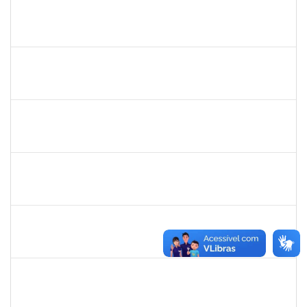
2039817
Alan Amorim Pinto
Técnico
23007.00025344/2019-21
17/02/2020
16/03/2020
Concluído
1754290
Rejane Barbosa Cardoso Passos
Técnico
23007.00022393/2019-61
20/12/2019
19/03/2020
Concluído
279671
Maria Bárbara Gonçalves
Técnico
23007.00023936/2019-13
27/02/2020
27/03/2020
Concluído
2016424
Gabriela de oliveira Martins
Técnico
23007.00028859/2019-79
02/03/2020
01/04/2020
Concluído
1517602
Fabiana Lopes de Paula
Docente
23007.00015126/2019-39
02/01/2020
01/04/2020
Concluído
1058037
Luisa Maria Conceicao Silva
Técnico
23007.00021485/2019-36
02/01/2020
01/04/2020
Concluído