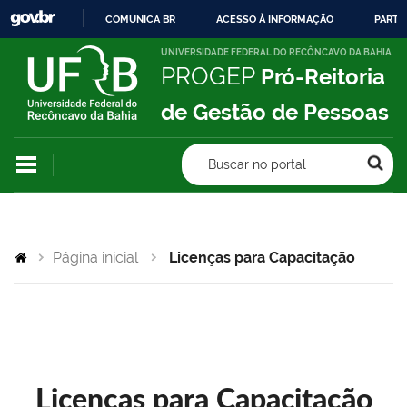
COMUNICA BR
ACESSO À INFORMAÇÃO
PARTI
IR
UNIVERSIDADE FEDERAL DO RECÔNCAVO DA BAHIA
PROGEP
Pró-Reitoria
PARA
O
de Gestão de Pessoas
CONTEÚDO
Buscar no portal
Página inicial
Licenças para Capacitação
Licenças para Capacitação