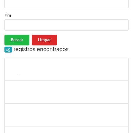
Fim
Buscar
Limpar
registros encontrados.
15
Matrícula
Nome
Cargo
Processo
Início
Fim
Status
1885108
Ronaldo Carvalho da Silva
Técnico
23007.00021700/2019-51
06/01/2020
05/03/2020
Concluído
7268570
Maria Aparecida Lima Silva
Técnico
23007.00024383/2019-69
06/12/2019
05/03/2020
Concluído