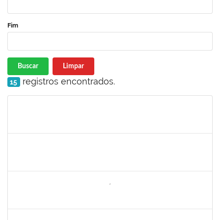
Fim
Buscar
Limpar
registros encontrados.
15
Matrícula
Nome
Cargo
Processo
Início
Fim
Status
1771488
VIRGILIO RODRIGUES DOS SANTOS
Técnico
23007.00024610/2024-36
10/02/2025
10/05/2025
Concluído
2260644
NILO CARLOS BANDEIRA NICÁCIO HONDA
Técnico
23007.00026283/2024-67
10/02/2025
10/05/2025
Concluído