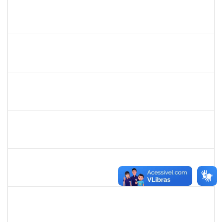
1758665
TCHERRISON DINIZ ALVES
Técnico
23007.00022521/2024-82
30/01/2025
28/02/2025
Concluído
2157751
REUBER DE CARVALHO CARDOSO
Técnico
23007.00000011/2025-47
30/01/2025
28/02/2025
Concluído
1008193
DEBORA PASSOS HINOJOSA SCHAFFER
Técnico
23007.00026471/2024-35
29/01/2025
28/02/2025
Concluído
1771116
VANIA MAGALHAES FONSECA DO SACRAMENTO
Técnico
23007.00024473/2024-49
27/01/2025
21/03/2025
Concluído
2327547
FABIO OLIVEIRA DA SILVA
Técnico
23007.00021942/2024-98
27/01/2025
17/02/2025
Concluído
1761269
JAMILE ANDRADE PASSOS
Técnico
23007.00025416/2024-02
26/01/2025
25/04/2025
Concluído