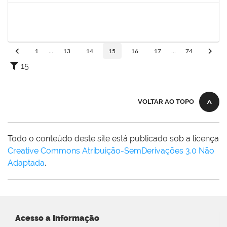
1757769
HADSON DE OLIVEIRA SANTOS
Técnico
23007.00023634/2024-04
25/01/2025
24/04/2025
Concluído
1
...
13
14
15
16
17
...
74
15
VOLTAR AO TOPO
Todo o conteúdo deste site está publicado sob a licença
Creative Commons Atribuição-SemDerivações 3.0 Não
Adaptada
.
Acesso a Informação