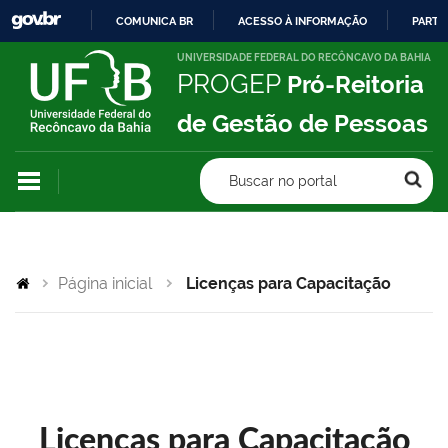
COMUNICA BR
ACESSO À INFORMAÇÃO
PARTI
IR
UNIVERSIDADE FEDERAL DO RECÔNCAVO DA BAHIA
PROGEP
Pró-Reitoria
PARA
O
de Gestão de Pessoas
CONTEÚDO
Buscar no portal
Página inicial
Licenças para Capacitação
Licenças para Capacitação