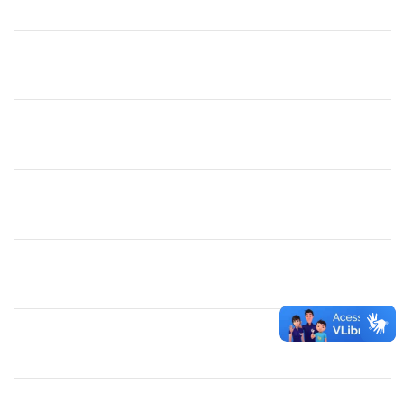
23007.00022413/2019-06
02/03/2020
01/05/2020
Concluído
1887545
Leila Selles Lima Silva
Técnico
23007.00023932/2019-24
03/02/2020
02/05/2020
Concluído
1791524
Joana Angélica Flores Silva
Técnico
23007.00022962/2019-24
03/02/2020
02/05/2020
Concluído
1751422
Sérgio Santos de Almeida
Técnico
23007.00025419/2019-33
03/02/2020
02/05/2020
Concluído
1760672
Denis Gadelha do Nascimento
Técnico
23007.00022199/2019-61
04/02/2020
03/05/2020
Concluído
2183290
Sayuri Miranda Kuratani
Técnico
2300700027888/2019-09
21/02/2020
15/05/2020
Concluído
1216603