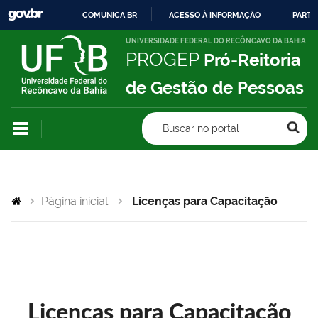
COMUNICA BR
ACESSO À INFORMAÇÃO
PARTI
IR
UNIVERSIDADE FEDERAL DO RECÔNCAVO DA BAHIA
PROGEP
Pró-Reitoria
PARA
O
de Gestão de Pessoas
CONTEÚDO
Buscar no portal
Página inicial
Licenças para Capacitação
Licenças para Capacitação