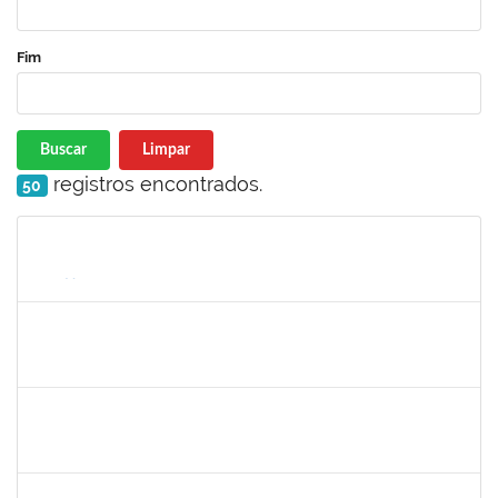
Fim
Buscar
Limpar
registros encontrados.
50
Matrícula
Nome
Cargo
Processo
Início
Fim
Status
1885108
Ronaldo Carvalho da Silva
Técnico
23007.00021700/2019-51
06/01/2020
05/03/2020
Concluído
7268570
Maria Aparecida Lima Silva
Técnico
23007.00024383/2019-69
06/12/2019
05/03/2020
Concluído