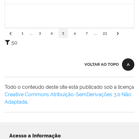
Concluído
1871195
VERONICA RIBEIRO VIANA
Técnico
23007.00022113/2019-55
04/05/2020
02/07/2020
Concluído
1
...
3
4
5
6
7
...
22
50
VOLTAR AO TOPO
Todo o conteúdo deste site está publicado sob a licença
Creative Commons Atribuição-SemDerivações 3.0 Não
Adaptada
.
Acesso a Informação