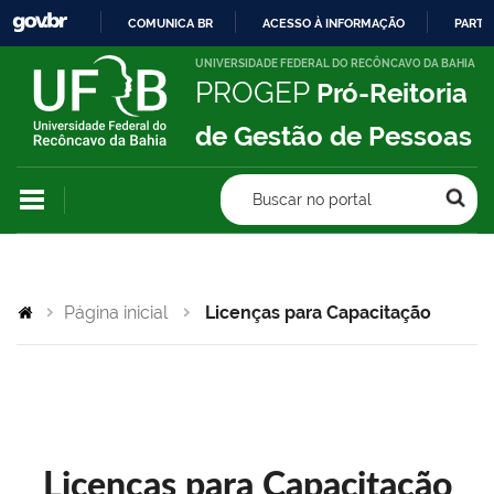
COMUNICA BR
ACESSO À INFORMAÇÃO
PARTI
IR
UNIVERSIDADE FEDERAL DO RECÔNCAVO DA BAHIA
PROGEP
Pró-Reitoria
PARA
O
de Gestão de Pessoas
CONTEÚDO
Buscar no portal
Página inicial
Licenças para Capacitação
Licenças para Capacitação