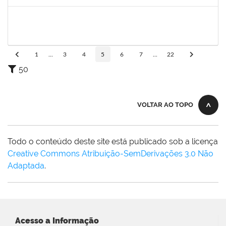
Concluído
1755349
MARYLUCIA DE SOUZA RIBEIRO SAMPAIO
Técnico
23007.00019609/2024-39
11/11/2024
10/01/2025
Concluído
1
...
3
4
5
6
7
...
22
50
VOLTAR AO TOPO
Todo o conteúdo deste site está publicado sob a licença
Creative Commons Atribuição-SemDerivações 3.0 Não
Adaptada
.
Acesso a Informação