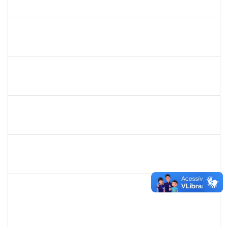
23007.00026082/2024-62
01/01/2025
31/03/2025
Concluído
1241198
TAYANE CERQUEIRA DA SILVA DOS SANTOS
Técnico
23007.00023299/2024-28
23/12/2024
21/01/2025
Concluído
1760269
luciana dos santos sacramento
Técnico
23007.00024618/2024-14
09/12/2024
08/03/2025
Concluído
3057620
MARCIO SANTOS MAGALHAES
Técnico
23007.00014869/2024-76
06/12/2024
10/01/2025
Concluído
1243476
REBECA ARAUJO PASSOS
Docente
23007.00020361/2024-08
06/12/2024
20/12/2024
Concluído
1759761
FREDERICO JUNIOR GOMES DA SILVEIRA
Técnico
23007.00029816/2023-30
06/12/2024
20/12/2024
Concluído
1243476