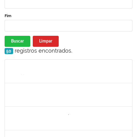
Fim
Buscar
Limpar
registros encontrados.
50
Matrícula
Nome
Cargo
Processo
Início
Fim
Status
1771488
VIRGILIO RODRIGUES DOS SANTOS
Técnico
23007.00024610/2024-36
10/02/2025
10/05/2025
Concluído
2260644
NILO CARLOS BANDEIRA NICÁCIO HONDA
Técnico
23007.00026283/2024-67
10/02/2025
10/05/2025
Concluído