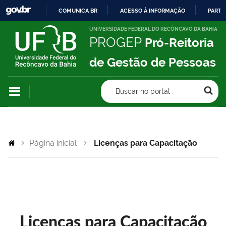
COMUNICA BR
ACESSO À INFORMAÇÃO
PARTI
IR
UNIVERSIDADE FEDERAL DO RECÔNCAVO DA BAHIA
PROGEP
Pró-Reitoria
PARA
O
de Gestão de Pessoas
CONTEÚDO
Buscar no portal
Página inicial
Licenças para Capacitação
Licenças para Capacitação