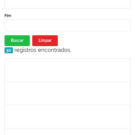
Fim
Buscar
Limpar
registros encontrados.
30
Matrícula
Nome
Cargo
Processo
Início
Fim
Status
1873038
CAMILLO GUIMARAES DE SOUZA
Técnico
23007.00000338/2025-45
03/02/2025
28/02/2025
Concluído
2378043
VALERIA DOS SANTOS NORONHA
Docente
23007.00016598/2024-50
01/02/2025
30/04/2025
Concluído