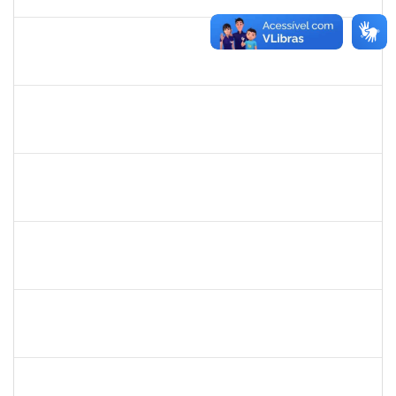
05/04/2025
Concluído
2143212
CHARLESSON DOS SANTOS RIBEIRO LOPES
Técnico
23007.00026082/2024-62
01/01/2025
31/03/2025
Concluído
1241198
TAYANE CERQUEIRA DA SILVA DOS SANTOS
Técnico
23007.00023299/2024-28
23/12/2024
21/01/2025
Concluído
1760269
luciana dos santos sacramento
Técnico
23007.00024618/2024-14
09/12/2024
08/03/2025
Concluído
3057620
MARCIO SANTOS MAGALHAES
Técnico
23007.00014869/2024-76
06/12/2024
10/01/2025
Concluído
1243476
REBECA ARAUJO PASSOS
Docente
23007.00020361/2024-08
06/12/2024
20/12/2024
Concluído
1759761
FREDERICO JUNIOR GOMES DA SILVEIRA
Técnico