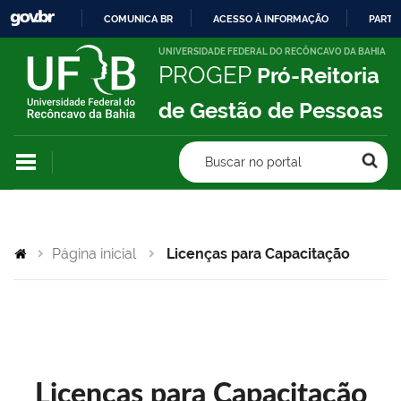
COMUNICA BR
ACESSO À INFORMAÇÃO
PARTI
IR
UNIVERSIDADE FEDERAL DO RECÔNCAVO DA BAHIA
PROGEP
Pró-Reitoria
PARA
O
de Gestão de Pessoas
CONTEÚDO
Buscar no portal
Página inicial
Licenças para Capacitação
Licenças para Capacitação