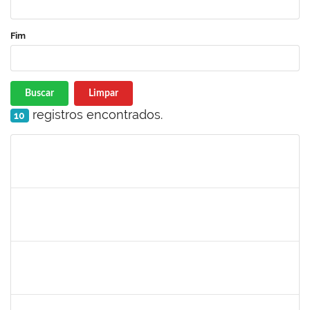
Fim
Buscar
Limpar
registros encontrados.
10
Matrícula
Nome
Cargo
Processo
Início
Fim
Status
1008193
DEBORA PASSOS HINOJOSA SCHAFFER
Técnico
23007.00026471/2024-35
29/01/2025
28/02/2025
Concluído
1771116
VANIA MAGALHAES FONSECA DO SACRAMENTO
Técnico
23007.00024473/2024-49
27/01/2025
21/03/2025
Concluído