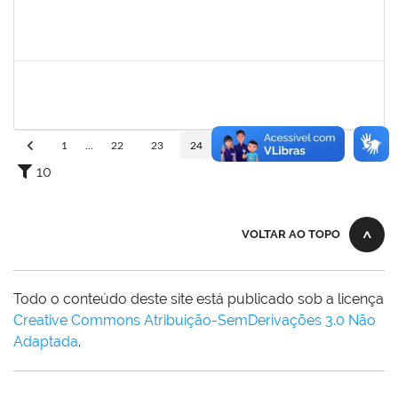
1557646
RITA DE CASSIA FALCAO BORJA CORREIA
Técnico
23007.00024723/2024-89
09/01/2025
26/01/2025
Concluído
1760670
FLORISVALDO EVANGELISTA DA SILVA JUNIOR
Técnico
23007.00015131/2024-83
08/01/2025
07/04/2025
Concluído
1
...
22
23
24
25
26
...
110
10
VOLTAR AO TOPO
Todo o conteúdo deste site está publicado sob a licença
Creative Commons Atribuição-SemDerivações 3.0 Não
Adaptada
.