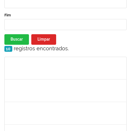
Fim
Buscar
Limpar
registros encontrados.
10
Matrícula
Nome
Cargo
Processo
Início
Fim
Status
1008193
DEBORA PASSOS HINOJOSA SCHAFFER
Técnico
23007.00026471/2024-35
29/01/2025
28/02/2025
Concluído
1771116
VANIA MAGALHAES FONSECA DO SACRAMENTO
Técnico
23007.00024473/2024-49
27/01/2025
21/03/2025
Concluído