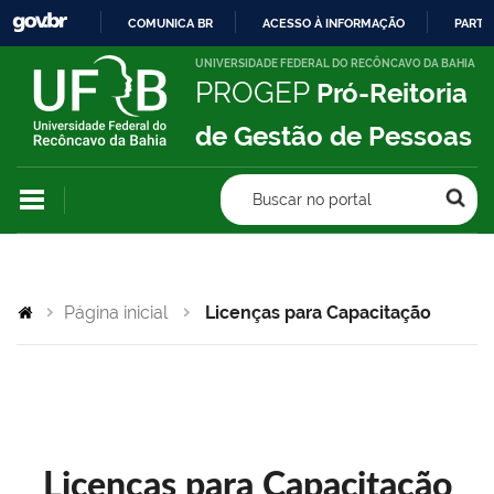
COMUNICA BR
ACESSO À INFORMAÇÃO
PARTI
IR
UNIVERSIDADE FEDERAL DO RECÔNCAVO DA BAHIA
PROGEP
Pró-Reitoria
PARA
O
de Gestão de Pessoas
CONTEÚDO
Buscar no portal
Página inicial
Licenças para Capacitação
Licenças para Capacitação