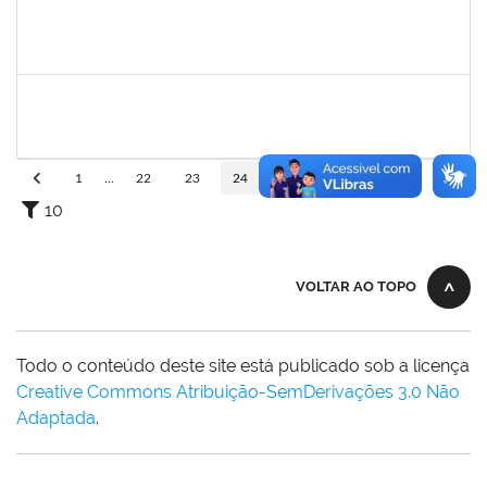
1557646
RITA DE CASSIA FALCAO BORJA CORREIA
Técnico
23007.00024723/2024-89
09/01/2025
26/01/2025
Concluído
1760670
FLORISVALDO EVANGELISTA DA SILVA JUNIOR
Técnico
23007.00015131/2024-83
08/01/2025
07/04/2025
Concluído
1
...
22
23
24
25
26
...
110
10
VOLTAR AO TOPO
Todo o conteúdo deste site está publicado sob a licença
Creative Commons Atribuição-SemDerivações 3.0 Não
Adaptada
.