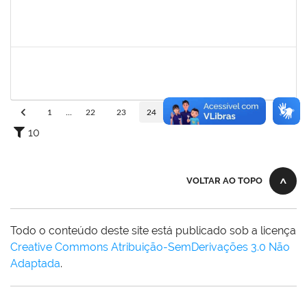
1557646
RITA DE CASSIA FALCAO BORJA CORREIA
Técnico
23007.00024723/2024-89
09/01/2025
26/01/2025
Concluído
1760670
FLORISVALDO EVANGELISTA DA SILVA JUNIOR
Técnico
23007.00015131/2024-83
08/01/2025
07/04/2025
Concluído
1
...
22
23
24
25
26
...
110
10
VOLTAR AO TOPO
Todo o conteúdo deste site está publicado sob a licença
Creative Commons Atribuição-SemDerivações 3.0 Não
Adaptada
.