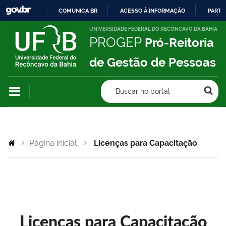
COMUNICA BR
ACESSO À INFORMAÇÃO
PARTI
IR
UNIVERSIDADE FEDERAL DO RECÔNCAVO DA BAHIA
PROGEP
Pró-Reitoria
PARA
O
de Gestão de Pessoas
CONTEÚDO
Buscar no portal
Página inicial
Licenças para Capacitação
Licenças para Capacitação