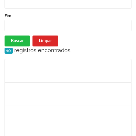
Fim
Buscar
Limpar
registros encontrados.
10
Matrícula
Nome
Cargo
Processo
Início
Fim
Status
1008193
DEBORA PASSOS HINOJOSA SCHAFFER
Técnico
23007.00026471/2024-35
29/01/2025
28/02/2025
Concluído
1771116
VANIA MAGALHAES FONSECA DO SACRAMENTO
Técnico
23007.00024473/2024-49
27/01/2025
21/03/2025
Concluído