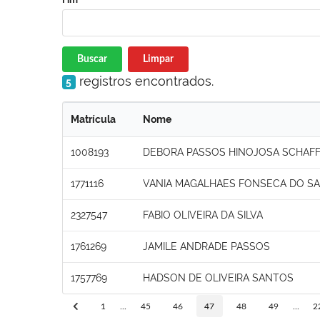
Buscar
Limpar
registros encontrados.
5
Matrícula
Nome
1008193
DEBORA PASSOS HINOJOSA SCHAF
1771116
VANIA MAGALHAES FONSECA DO 
2327547
FABIO OLIVEIRA DA SILVA
1761269
JAMILE ANDRADE PASSOS
1757769
HADSON DE OLIVEIRA SANTOS
1
...
45
46
47
48
49
...
2