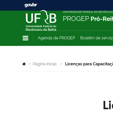
UNIVERSIDADE FEDERAL DO RECÔNCAV
PROGEP
Pró-Rei
Agenda da PROGEP
Boletim de servi
Página inicial
Licenças para Capacitaç
L