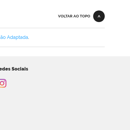
VOLTAR AO TOPO
Não Adaptada
.
edes Sociais