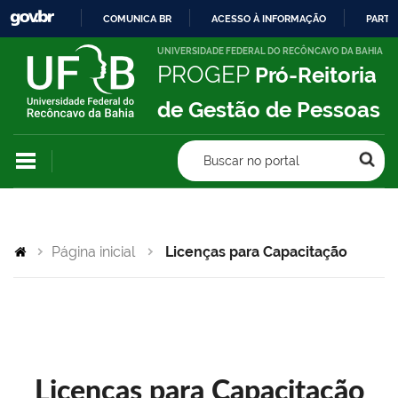
COMUNICA BR
ACESSO À INFORMAÇÃO
PARTI
IR
UNIVERSIDADE FEDERAL DO RECÔNCAVO DA BAHIA
PROGEP
Pró-Reitoria
PARA
O
de Gestão de Pessoas
CONTEÚDO
Buscar no portal
Página inicial
Licenças para Capacitação
Licenças para Capacitação