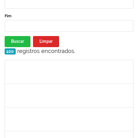
Fim
Buscar
Limpar
registros encontrados.
100
Matrícula
Nome
Cargo
Processo
Início
Fim
Status
2327547
FABIO OLIVEIRA DA SILVA
Técnico
23007.00021942/2024-98
27/01/2025
17/02/2025
Concluído
1761269
JAMILE ANDRADE PASSOS
Técnico
23007.00025416/2024-02
26/01/2025
25/04/2025
Concluído