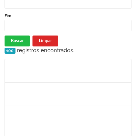
Fim
Buscar
Limpar
registros encontrados.
100
Matrícula
Nome
Cargo
Processo
Início
Fim
Status
1008193
DEBORA PASSOS HINOJOSA SCHAFFER
Técnico
23007.00026471/2024-35
29/01/2025
28/02/2025
Concluído
1771116
VANIA MAGALHAES FONSECA DO SACRAMENTO
Técnico
23007.00024473/2024-49
27/01/2025
21/03/2025
Concluído