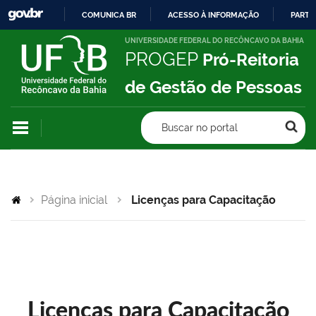
COMUNICA BR
ACESSO À INFORMAÇÃO
PARTI
IR
UNIVERSIDADE FEDERAL DO RECÔNCAVO DA BAHIA
PROGEP
Pró-Reitoria
PARA
O
de Gestão de Pessoas
CONTEÚDO
Buscar no portal
Página inicial
Licenças para Capacitação
Licenças para Capacitação