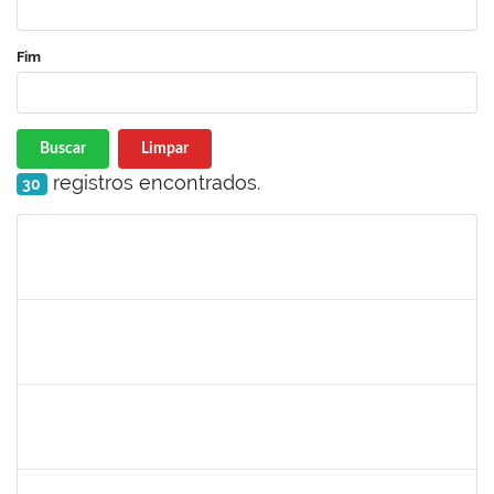
Fim
Buscar
Limpar
registros encontrados.
30
Matrícula
Nome
Cargo
Processo
Início
Fim
Status
1871195
VERONICA RIBEIRO VIANA
Técnico
23007.00023418/2024-16
20/01/2025
28/02/2025
Concluído
1557646
RITA DE CASSIA FALCAO BORJA CORREIA
Técnico
23007.00024723/2024-89
09/01/2025
26/01/2025
Concluído