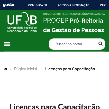
COMUNICA BR
ACESSO À INFORMAÇÃO
PARTI
IR
UNIVERSIDADE FEDERAL DO RECÔNCAVO DA BAHIA
PROGEP
Pró-Reitoria
PARA
O
de Gestão de Pessoas
CONTEÚDO
Buscar no portal
Página inicial
Licenças para Capacitação
Licenças para Capacitação