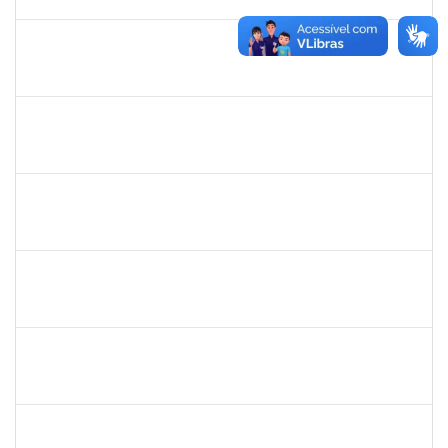
30/12/2024
Concluído
1755349
MARYLUCIA DE SOUZA RIBEIRO SAMPAIO
Técnico
23007.00019580/2024-46
25/11/2024
23/01/2025
Concluído
1760922
JUCELIA OLIVEIRA SANTOS
Técnico
23007.00031824/2023-37
21/11/2024
20/12/2024
Concluído
1983983
PABLO ENRIQUE ABRAHAM ZUNINO
Docente
23007.00015909/2024-29
21/11/2024
18/02/2025
Concluído
1546644
JOSE VALENTIM DOS SANTOS FILHO
Docente
23007.00016936/2024-42
21/11/2024
18/02/2025
Concluído
1058037
LUISA MARIA CONCEICAO SILVA
Técnico
23007.00019579/2024-7
21/11/2024
20/12/2024
Concluído
2015363
ORLANDO EDSON ROCHA DE ALMEIDA
Técnico