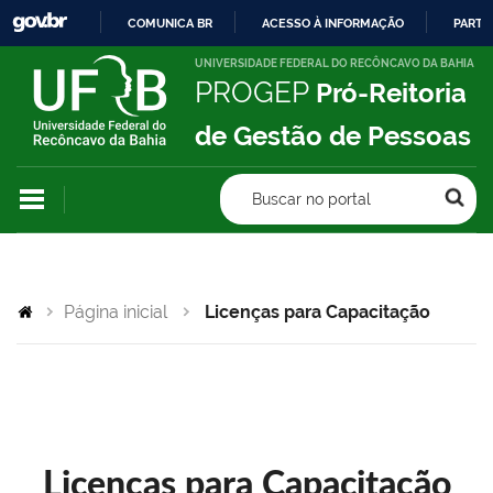
COMUNICA BR
ACESSO À INFORMAÇÃO
PARTI
IR
UNIVERSIDADE FEDERAL DO RECÔNCAVO DA BAHIA
PROGEP
Pró-Reitoria
PARA
O
de Gestão de Pessoas
CONTEÚDO
Buscar no portal
Página inicial
Licenças para Capacitação
Licenças para Capacitação