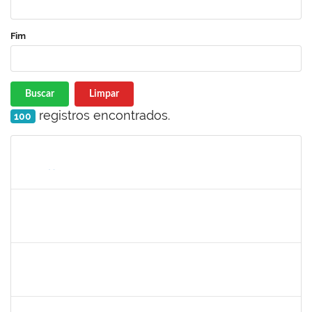
Fim
Buscar
Limpar
registros encontrados.
100
Matrícula
Nome
Cargo
Processo
Início
Fim
Status
2143212
CHARLESSON DOS SANTOS RIBEIRO LOPES
Técnico
23007.00026082/2024-62
01/01/2025
31/03/2025
Concluído
1241198
TAYANE CERQUEIRA DA SILVA DOS SANTOS
Técnico
23007.00023299/2024-28
23/12/2024
21/01/2025
Concluído