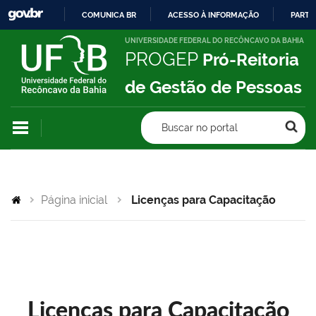
COMUNICA BR
ACESSO À INFORMAÇÃO
PARTI
IR
UNIVERSIDADE FEDERAL DO RECÔNCAVO DA BAHIA
PROGEP
Pró-Reitoria
PARA
O
de Gestão de Pessoas
CONTEÚDO
Buscar no portal
Página inicial
Licenças para Capacitação
Licenças para Capacitação