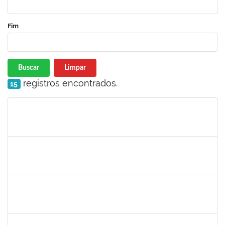
Fim
Buscar
Limpar
registros encontrados.
15
Matrícula
Nome
Cargo
Processo
Início
Fim
Status
1672972
Josemara Brito de Jesus
Técnico
23007.00022413/2019-06
02/03/2020
01/05/2020
Concluído
1887545
Leila Selles Lima Silva
Técnico
23007.00023932/2019-24
03/02/2020
02/05/2020
Concluído