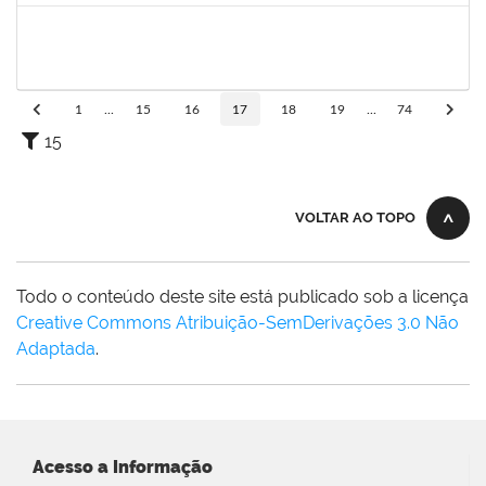
20753885
Janilson Oliviera Cavalcanti
23007.00030887/2019-31
01/03/2020
01/06/2020
Concluído
1
...
15
16
17
18
19
...
74
15
VOLTAR AO TOPO
Todo o conteúdo deste site está publicado sob a licença
Creative Commons Atribuição-SemDerivações 3.0 Não
Adaptada
.
Acesso a Informação