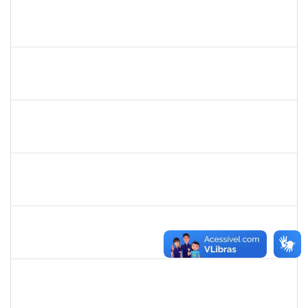
1681601
Flávia Reis Moreira Sales
Técnico
23007.00022662/2019-73
01/03/2020
31/05/2020
Concluído
2300700030887/2019
JANAILSON OLIVEIRA CAVALCANTI
Docente
2300700030887/2019-31
01/03/2020
31/05/2020
Concluído
1847366
Angela Cristina de Oliveira Lima
Técnico
23007.00021802/2019-13
02/03/2020
01/06/2020
Concluído
1885091
Eliene Rodrigues Silva
Técnico
23007.00022043/2019-05
02/03/2020
01/06/2020
Concluído
2826117
Leandro Alex dos Santos da Silva
Técnico
2300700025154/2019-10
02/03/2020
01/06/2020
Concluído
1334421
ALBERTO SILVA BETZLER
Docente
23007.00026698/2019-32
02/03/2020
01/06/2020
Concluído