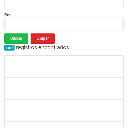
Fim
Buscar
Limpar
registros encontrados.
100
Matrícula
Nome
Cargo
Processo
Início
Fim
Status
2143212
CHARLESSON DOS SANTOS RIBEIRO LOPES
Técnico
23007.00026082/2024-62
01/01/2025
31/03/2025
Concluído
1241198
TAYANE CERQUEIRA DA SILVA DOS SANTOS
Técnico
23007.00023299/2024-28
23/12/2024
21/01/2025
Concluído