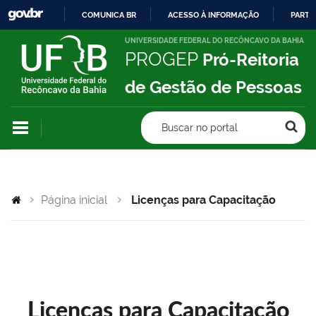
COMUNICA BR
ACESSO À INFORMAÇÃO
PARTI
IR
UNIVERSIDADE FEDERAL DO RECÔNCAVO DA BAHIA
PROGEP
Pró-Reitoria
PARA
O
de Gestão de Pessoas
CONTEÚDO
Buscar no portal
Página inicial
Licenças para Capacitação
Licenças para Capacitação