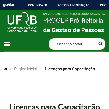
COMUNICA BR
ACESSO À INFORMAÇÃO
PARTI
IR
UNIVERSIDADE FEDERAL DO RECÔNCAVO DA BAHIA
PROGEP
Pró-Reitoria
PARA
O
de Gestão de Pessoas
CONTEÚDO
Buscar no portal
Página inicial
Licenças para Capacitação
Licenças para Capacitação