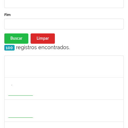
Fim
Buscar
Limpar
registros encontrados.
100
Matrícula
Nome
Cargo
Processo
Início
Fim
Status
3154134
SÁTILA SOUZA RIBEIRO
Docente
23007.00000755/2026-35
01/07/2026
28/09/2026
Em Andamento
1277032
RENATA PITOMBO CIDREIRA
Docente
23007.00002900/2026-29
01/07/2026
28/09/2026
Em Andamento