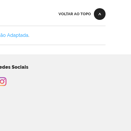
VOLTAR AO TOPO
Não Adaptada
.
edes Sociais