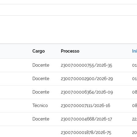
Cargo
Processo
In
Docente
23007.00000755/2026-35
01
Docente
23007.00002900/2026-29
01
Docente
23007.00006364/2026-09
08
Técnico
23007.00007111/2026-16
08
Docente
23007.00004668/2026-17
22
23007.00001878/2026-75
20