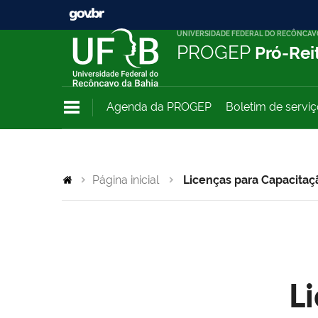
UNIVERSIDADE FEDERAL DO RECÔNCAV
PROGEP
Pró-Rei
Agenda da PROGEP
Boletim de servi
Página inicial
Licenças para Capacitaç
L