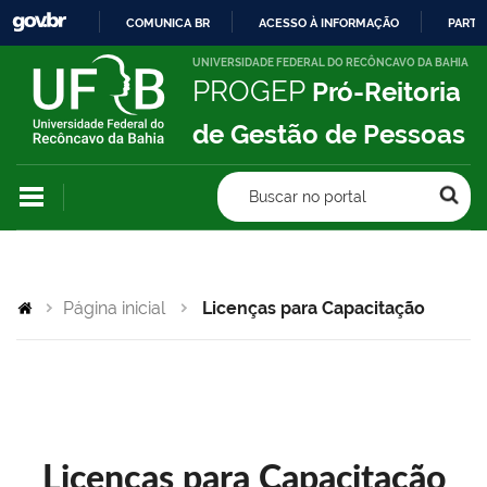
COMUNICA BR
ACESSO À INFORMAÇÃO
PARTI
IR
UNIVERSIDADE FEDERAL DO RECÔNCAVO DA BAHIA
PROGEP
Pró-Reitoria
PARA
O
de Gestão de Pessoas
CONTEÚDO
Buscar no portal
Página inicial
Licenças para Capacitação
Licenças para Capacitação