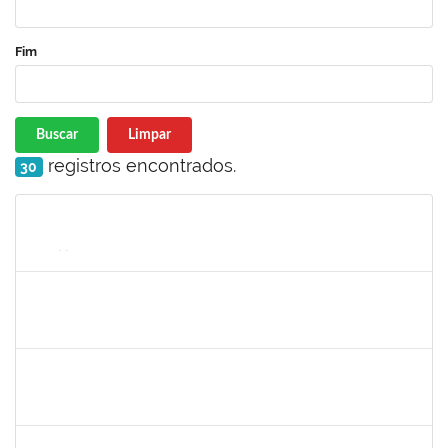
Fim
Buscar
Limpar
registros encontrados.
30
Matrícula
Nome
Cargo
Processo
Início
Fim
Status
silvania
30/11/-0001
30/11/-0001
Concluído
mariana laxcerda
30/11/-0001
30/11/-0001
Concluído