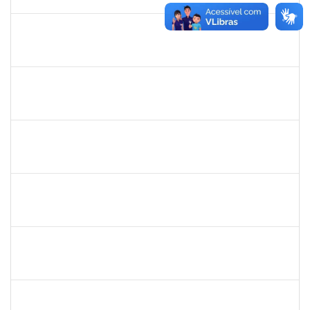
16/04/2019
Concluído
1652145
Daiana Conceição Souza
Técnico
23007.002124/2019-50
18/02/2019
19/04/2019
Concluído
1572254
Caroline de Jesus Fonseca da Silva
Técnico
23007.000254/2019-03
04/02/2019
04/05/2019
Concluído
1661806
Milena Araujo Souza
Técnico
23007.00000920/2019-63
11/02/2019
10/05/2019
Concluído
1760100
Carlane Costa Feitosa
Técnico
23007.00005477/2019-20
23/04/2019
22/05/2019
Concluído
286395
Josefa de Jesus Oliveira
Técnico
23007.00001795/2019-09
25/03/2019
24/05/2019
Concluído
1755323
Eron Lemos Piton
Técnico