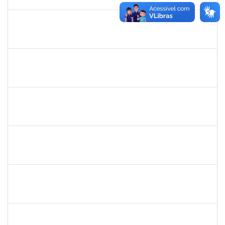
29/05/2026
Concluído
1651179
JUCILEIDE FERREIRA DO NASCIMENTO
Docente
23007.00000386/2026-07
24/02/2026
23/05/2026
Concluído
2257315
MAURICIO DE NANTES RAMOS
Técnico
23007.00024384/2025-24
23/02/2026
22/03/2026
Concluído
1162621
WILLIAM OLIVEIRA SILVA SANTOS
Técnico
23007.00012085/2025-66
18/02/2026
27/03/2026
Concluído
3145225
PRISCILLA LEONNOR ALENCAR FERREIRA
Docente
23007.00023303/2025-14
17/02/2026
17/05/2026
Concluído
1327881
LUCIANO SERGIO HOCEVAR
Docente
23007.00023001/2025-20
15/02/2026
14/05/2026
Concluído
1861104
GREICIANE DE SOUZA SANTOS
Técnico