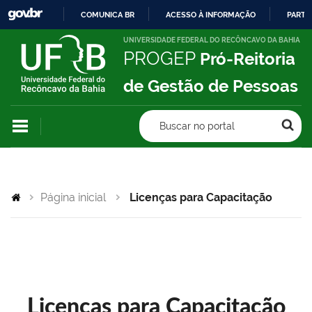
COMUNICA BR
ACESSO À INFORMAÇÃO
PARTI
IR
UNIVERSIDADE FEDERAL DO RECÔNCAVO DA BAHIA
PROGEP
Pró-Reitoria
PARA
O
de Gestão de Pessoas
CONTEÚDO
Buscar no portal
Página inicial
Licenças para Capacitação
Licenças para Capacitação