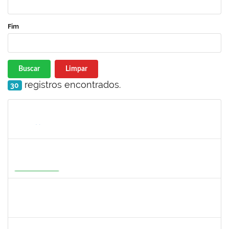
Fim
Buscar
Limpar
registros encontrados.
30
Matrícula
Nome
Cargo
Processo
Início
Fim
Status
1647396
ADRIANA REGINA BAGALDO
Docente
23007.00006364/2026-09
08/06/2026
05/09/2026
Em Andamento
1558280
JANETE DOS SANTOS
Técnico
23007.00007111/2026-16
08/06/2026
22/06/2026
Concluído