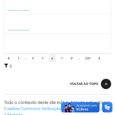
1273255
CAROLINE COSTA BOURBON
Docente
23007.00004668/2026-17
22/05/2026
20/08/2026
Em Andamento
2316943
MARIANGELA COSTA VIEIRA
23007.00001878/2026-75
20/05/2026
19/08/2026
Em Andamento
1526112
ELIANA SANTOS DE SOUZA
Técnico
23007.00006288/2026-24
11/05/2026
04/06/2026
Concluído
1
...
4
5
6
7
8
...
220
5
VOLTAR AO TOPO
Todo o conteúdo deste site está publicado sob a licença
Creative Commons Atribuição-SemDerivações 3.0 Não
Adaptada
.