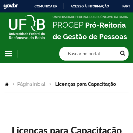
COMUNICA BR
ACESSO À INFORMAÇÃO
PARTI
IR
UNIVERSIDADE FEDERAL DO RECÔNCAVO DA BAHIA
PROGEP
Pró-Reitoria
PARA
O
de Gestão de Pessoas
CONTEÚDO
Buscar no portal
Página inicial
Licenças para Capacitação
Licenças para Capacitação