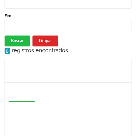
Fim
Buscar
Limpar
registros encontrados.
5
Matrícula
Nome
Cargo
Processo
Início
Fim
Status
1647396
ADRIANA REGINA BAGALDO
Docente
23007.00006364/2026-09
08/06/2026
05/09/2026
Em Andamento
1558280
JANETE DOS SANTOS
Técnico
23007.00007111/2026-16
08/06/2026
22/06/2026
Concluído