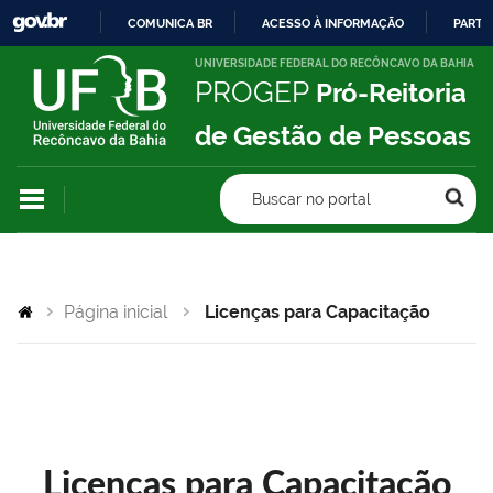
COMUNICA BR
ACESSO À INFORMAÇÃO
PARTI
IR
UNIVERSIDADE FEDERAL DO RECÔNCAVO DA BAHIA
PROGEP
Pró-Reitoria
PARA
O
de Gestão de Pessoas
CONTEÚDO
Buscar no portal
Página inicial
Licenças para Capacitação
Licenças para Capacitação