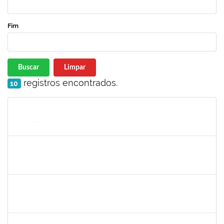
Fim
Buscar
Limpar
registros encontrados.
10
Matrícula
Nome
Cargo
Processo
Início
Fim
Status
1759761
FREDERICO JUNIOR GOMES DA SILVEIRA
Técnico
23007.00029816/2023-30
06/12/2024
20/12/2024
Concluído
1243476
REBECA ARAUJO PASSOS
Docente
23007.00021337/2024-40
04/12/2024
18/12/2024
Concluído