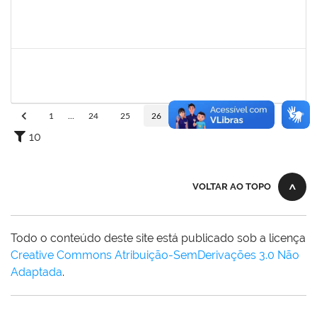
1760922
JUCELIA OLIVEIRA SANTOS
Técnico
23007.00031824/2023-37
21/11/2024
20/12/2024
Concluído
1983983
PABLO ENRIQUE ABRAHAM ZUNINO
Docente
23007.00015909/2024-29
21/11/2024
18/02/2025
Concluído
1
...
24
25
26
27
28
...
110
10
VOLTAR AO TOPO
Todo o conteúdo deste site está publicado sob a licença
Creative Commons Atribuição-SemDerivações 3.0 Não
Adaptada
.