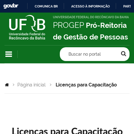
COMUNICA BR
ACESSO À INFORMAÇÃO
PARTI
IR
UNIVERSIDADE FEDERAL DO RECÔNCAVO DA BAHIA
PROGEP
Pró-Reitoria
PARA
O
de Gestão de Pessoas
CONTEÚDO
Buscar no portal
Página inicial
Licenças para Capacitação
Licenças para Capacitação