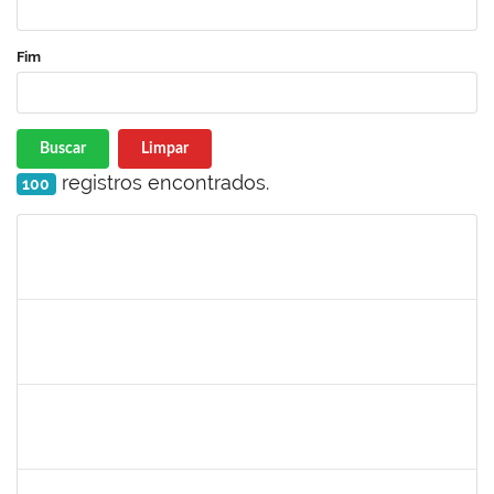
Fim
Buscar
Limpar
registros encontrados.
100
Matrícula
Nome
Cargo
Processo
Início
Fim
Status
1759761
FREDERICO JUNIOR GOMES DA SILVEIRA
Técnico
23007.00029816/2023-30
06/12/2024
20/12/2024
Concluído
1243476
REBECA ARAUJO PASSOS
Docente
23007.00021337/2024-40
04/12/2024
18/12/2024
Concluído