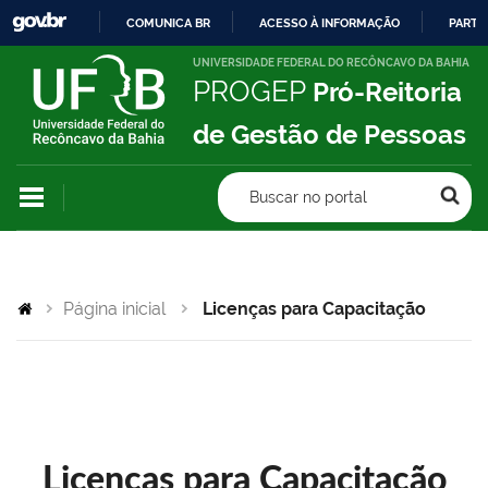
COMUNICA BR
ACESSO À INFORMAÇÃO
PARTI
IR
UNIVERSIDADE FEDERAL DO RECÔNCAVO DA BAHIA
PROGEP
Pró-Reitoria
PARA
O
de Gestão de Pessoas
CONTEÚDO
Buscar no portal
Página inicial
Licenças para Capacitação
Licenças para Capacitação