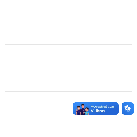
1760922
JUCELIA OLIVEIRA SANTOS
Técnico
23007.00031824/2023-37
21/11/2024
20/12/2024
Concluído
1983983
PABLO ENRIQUE ABRAHAM ZUNINO
Docente
23007.00015909/2024-29
21/11/2024
18/02/2025
Concluído
1546644
JOSE VALENTIM DOS SANTOS FILHO
Docente
23007.00016936/2024-42
21/11/2024
18/02/2025
Concluído
1058037
LUISA MARIA CONCEICAO SILVA
Técnico
23007.00019579/2024-7
21/11/2024
20/12/2024
Concluído
2015363
ORLANDO EDSON ROCHA DE ALMEIDA
Técnico
23007.00028967/2023-61
21/11/2024
20/12/2024
Concluído
1755323
ERON LEMOS PITON
Técnico
23007.00029967/2023-27
21/11/2024
20/12/2024
Concluído