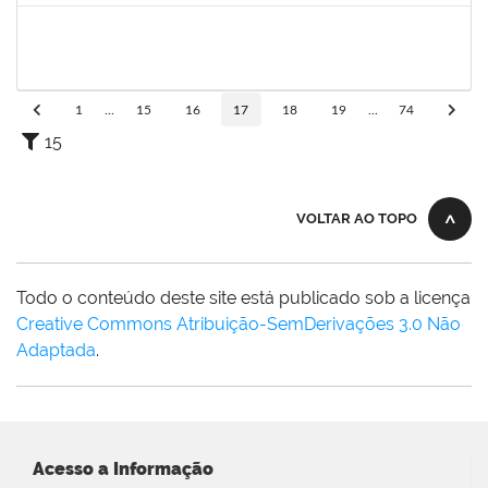
2261493
LEANDRO MACIEL LOPES
Técnico
23007.00004295/2024-06
18/11/2024
17/12/2024
Concluído
1
...
15
16
17
18
19
...
74
15
VOLTAR AO TOPO
Todo o conteúdo deste site está publicado sob a licença
Creative Commons Atribuição-SemDerivações 3.0 Não
Adaptada
.
Acesso a Informação