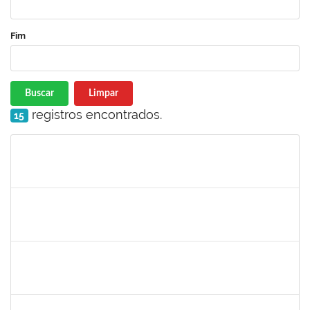
Fim
Buscar
Limpar
registros encontrados.
15
Matrícula
Nome
Cargo
Processo
Início
Fim
Status
1759761
FREDERICO JUNIOR GOMES DA SILVEIRA
Técnico
23007.00029816/2023-30
06/12/2024
20/12/2024
Concluído
1243476
REBECA ARAUJO PASSOS
Docente
23007.00021337/2024-40
04/12/2024
18/12/2024
Concluído