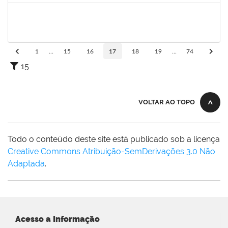
2261493
LEANDRO MACIEL LOPES
Técnico
23007.00004295/2024-06
18/11/2024
17/12/2024
Concluído
1
...
15
16
17
18
19
...
74
15
VOLTAR AO TOPO
Todo o conteúdo deste site está publicado sob a licença
Creative Commons Atribuição-SemDerivações 3.0 Não
Adaptada
.
Acesso a Informação