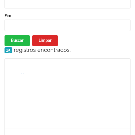
Fim
Buscar
Limpar
registros encontrados.
15
Matrícula
Nome
Cargo
Processo
Início
Fim
Status
1759761
FREDERICO JUNIOR GOMES DA SILVEIRA
Técnico
23007.00029816/2023-30
06/12/2024
20/12/2024
Concluído
1243476
REBECA ARAUJO PASSOS
Docente
23007.00021337/2024-40
04/12/2024
18/12/2024
Concluído