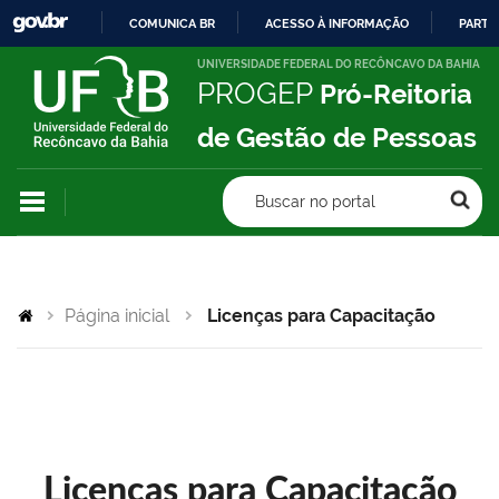
COMUNICA BR
ACESSO À INFORMAÇÃO
PARTI
IR
UNIVERSIDADE FEDERAL DO RECÔNCAVO DA BAHIA
PROGEP
Pró-Reitoria
PARA
O
de Gestão de Pessoas
CONTEÚDO
Buscar no portal
Página inicial
Licenças para Capacitação
Licenças para Capacitação