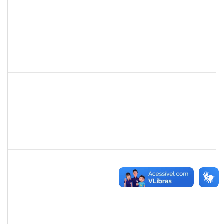
1760922
JUCELIA OLIVEIRA SANTOS
Técnico
23007.00031824/2023-37
21/11/2024
20/12/2024
Concluído
1983983
PABLO ENRIQUE ABRAHAM ZUNINO
Docente
23007.00015909/2024-29
21/11/2024
18/02/2025
Concluído
1546644
JOSE VALENTIM DOS SANTOS FILHO
Docente
23007.00016936/2024-42
21/11/2024
18/02/2025
Concluído
1058037
LUISA MARIA CONCEICAO SILVA
Técnico
23007.00019579/2024-7
21/11/2024
20/12/2024
Concluído
2015363
ORLANDO EDSON ROCHA DE ALMEIDA
Técnico
23007.00028967/2023-61
21/11/2024
20/12/2024
Concluído
1755323
ERON LEMOS PITON
Técnico
23007.00029967/2023-27
21/11/2024
20/12/2024
Concluído