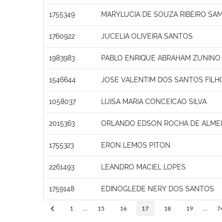
1755349
MARYLUCIA DE SOUZA RIBEIRO SA
1760922
JUCELIA OLIVEIRA SANTOS
1983983
PABLO ENRIQUE ABRAHAM ZUNINO
1546644
JOSE VALENTIM DOS SANTOS FILH
1058037
LUISA MARIA CONCEICAO SILVA
2015363
ORLANDO EDSON ROCHA DE ALME
1755323
ERON LEMOS PITON
2261493
LEANDRO MACIEL LOPES
1759148
EDINOGLEDE NERY DOS SANTOS
1
...
15
16
17
18
19
...
7