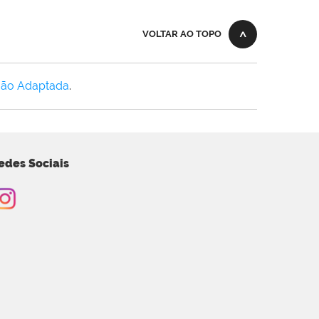
VOLTAR AO TOPO
Não Adaptada
.
edes Sociais