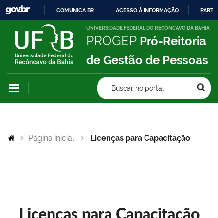
COMUNICA BR
ACESSO À INFORMAÇÃO
PARTI
IR
UNIVERSIDADE FEDERAL DO RECÔNCAVO DA BAHIA
PROGEP
Pró-Reitoria
PARA
O
de Gestão de Pessoas
CONTEÚDO
Buscar no portal
Página inicial
Licenças para Capacitação
Licenças para Capacitação