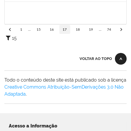
2261493
LEANDRO MACIEL LOPES
Técnico
23007.00004295/2024-06
18/11/2024
17/12/2024
Concluído
1
...
15
16
17
18
19
...
74
15
VOLTAR AO TOPO
Todo o conteúdo deste site está publicado sob a licença
Creative Commons Atribuição-SemDerivações 3.0 Não
Adaptada
.
Acesso a Informação