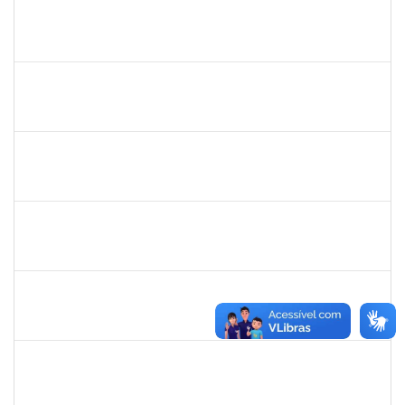
1760922
JUCELIA OLIVEIRA SANTOS
Técnico
23007.00031824/2023-37
21/11/2024
20/12/2024
Concluído
1983983
PABLO ENRIQUE ABRAHAM ZUNINO
Docente
23007.00015909/2024-29
21/11/2024
18/02/2025
Concluído
1546644
JOSE VALENTIM DOS SANTOS FILHO
Docente
23007.00016936/2024-42
21/11/2024
18/02/2025
Concluído
1058037
LUISA MARIA CONCEICAO SILVA
Técnico
23007.00019579/2024-7
21/11/2024
20/12/2024
Concluído
2015363
ORLANDO EDSON ROCHA DE ALMEIDA
Técnico
23007.00028967/2023-61
21/11/2024
20/12/2024
Concluído
1755323
ERON LEMOS PITON
Técnico
23007.00029967/2023-27
21/11/2024
20/12/2024
Concluído