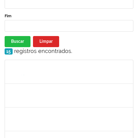
Fim
Buscar
Limpar
registros encontrados.
15
Matrícula
Nome
Cargo
Processo
Início
Fim
Status
1759761
FREDERICO JUNIOR GOMES DA SILVEIRA
Técnico
23007.00029816/2023-30
06/12/2024
20/12/2024
Concluído
1243476
REBECA ARAUJO PASSOS
Docente
23007.00021337/2024-40
04/12/2024
18/12/2024
Concluído