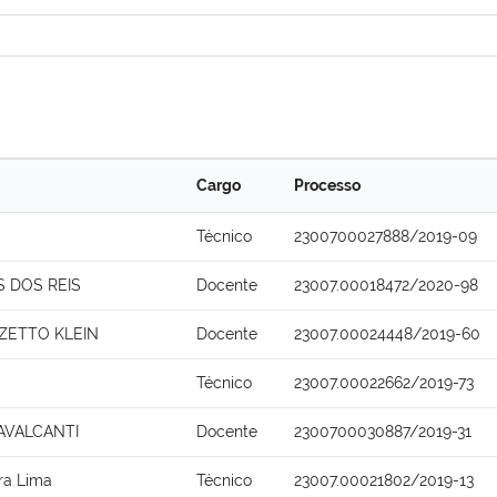
Cargo
Processo
Técnico
2300700027888/2019-09
 DOS REIS
Docente
23007.00018472/2020-98
OZETTO KLEIN
Docente
23007.00024448/2019-60
Técnico
23007.00022662/2019-73
AVALCANTI
Docente
2300700030887/2019-31
ira Lima
Técnico
23007.00021802/2019-13