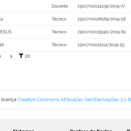
Docente
23007.00024239/2019-77
ta
Técnico
23007.00026169/2019-56
JESUS
Técnico
23007.00031590/2019-62
NA
Técnico
23007.00022113/2019-55
20
5
 licença
Creative Commons Atribuição-SemDerivações 3.0 