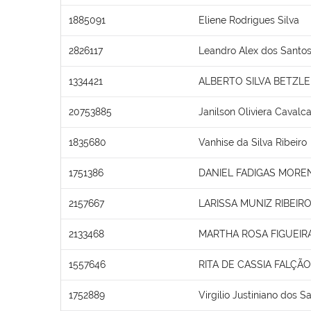
1885091
Eliene Rodrigues Silva
2826117
Leandro Alex dos Santos
1334421
ALBERTO SILVA BETZLE
20753885
Janilson Oliviera Cavalca
1835680
Vanhise da Silva Ribeiro
1751386
DANIEL FADIGAS MORE
2157667
LARISSA MUNIZ RIBEIR
2133468
MARTHA ROSA FIGUEIR
1557646
RITA DE CASSIA FALÇÃ
1752889
Virgilio Justiniano dos S