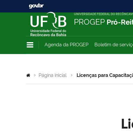
UNIVERSIDADE FEDERAL DO RECÔNCAV
PROGEP
Pró-Rei
Agenda da PROGEP
Boletim de servi
Página inicial
Licenças para Capacitaç
L