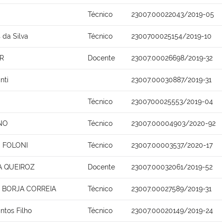
Técnico
23007.00022043/2019-05
 da Silva
Técnico
2300700025154/2019-10
R
Docente
23007.00026698/2019-32
nti
23007.00030887/2019-31
Técnico
2300700025553/2019-04
NO
Técnico
23007.00004903/2020-92
O FOLONI
Técnico
23007.00003537/2020-17
A QUEIROZ
Docente
23007.00032061/2019-52
O BORJA CORREIA
Técnico
23007.00027589/2019-31
antos Filho
Técnico
23007.00020149/2019-24