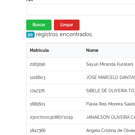
Buscar
Limpar
registros encontrados.
20
Matrícula
Nome
2183290
Sayuri Miranda Kuratani
1216603
JOSE MARCELO DANTAS
1742376
SIBELE DE OLIVEIRA T
1681601
Flávia Reis Moreira Sales
2300700030887/2019
JANAILSON OLIVEIRA C
1847366
Angela Cristina de Olive