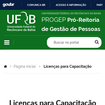
COMUNICA BR
ACESSO À INFORMAÇÃO
PARTI
IR
UNIVERSIDADE FEDERAL DO RECÔNCAVO DA BAHIA
PROGEP
Pró-Reitoria
PARA
O
de Gestão de Pessoas
CONTEÚDO
Buscar no portal
Página inicial
Licenças para Capacitação
Licenças para Capacitação