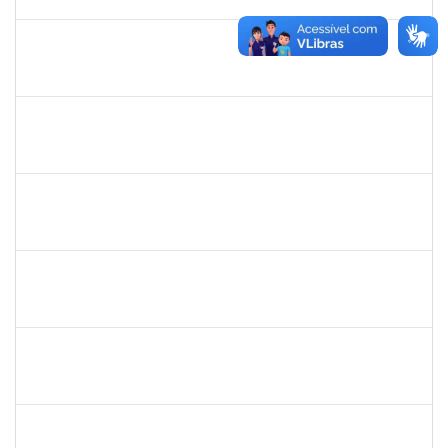
10/01/2025
Concluído
1753684
MESSIAS RIBEIRO PEIXOTO
Técnico
23007.00011440/2024-24
04/11/2024
01/02/2025
Concluído
1919544
MARIA DAS GRAÇAS MASCARENHAS QUEIROZ
Técnico
23007.00016875/2024-40
30/10/2024
13/12/2024
Concluído
1289027
ROSELI AMADO DA SILVA GARCIA
Docente
23007.00016149/2024-48
19/10/2024
20/12/2024
Concluído
1758665
TCHERRISON DINIZ ALVES
Técnico
23007.00011434/2024-89
16/10/2024
14/11/2024
Concluído
1754684
LUAN SILVA OLIVEIRA
Técnico
23007.00029587/2023-05
16/10/2024
14/11/2024
Concluído
1752965
DANILO MAIA DE SANTANA
Técnico