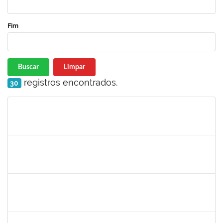
Fim
Buscar
Limpar
registros encontrados.
30
Matrícula
Nome
Cargo
Processo
Início
Fim
Status
1759761
FREDERICO JUNIOR GOMES DA SILVEIRA
Técnico
23007.00029816/2023-30
06/12/2024
20/12/2024
Concluído
1243476
REBECA ARAUJO PASSOS
Docente
23007.00021337/2024-40
04/12/2024
18/12/2024
Concluído