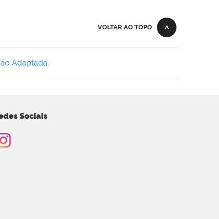
VOLTAR AO TOPO
Não Adaptada
.
edes Sociais