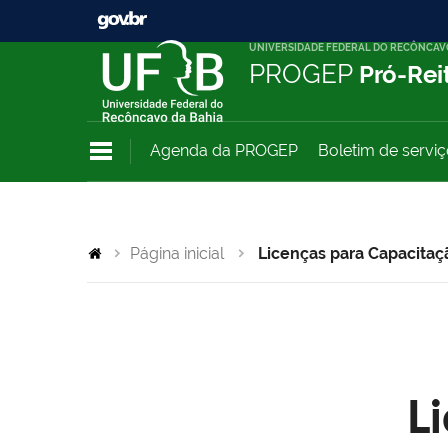
UNIVERSIDADE FEDERAL DO RECÔNCAV
PROGEP
Pró-Rei
Agenda da PROGEP
Boletim de servi
Página inicial
Licenças para Capacitaç
L