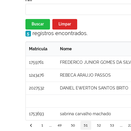
Buscar
Limpar
registros encontrados.
5
Matrícula
Nome
1759761
FREDERICO JUNIOR GOMES DA SILV
1243476
REBECA ARAUJO PASSOS
2027532
DANIEL EWERTON SANTOS BRITO
1753693
sabrina carvalho machado
1
...
49
50
51
52
53
...
2