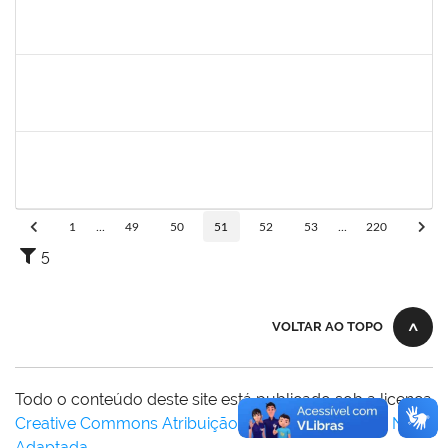
2027532
DANIEL EWERTON SANTOS BRITO
Técnico
23007.00006284/2024-41
02/12/2024
28/02/2025
Concluído
Técnico
23007.00017371/2024-34
02/12/2024
01/03/2025
Concluído
1753693
sabrina carvalho machado
Técnico
23007.00020646/2024-73
02/12/2024
02/03/2025
Concluído
1
...
49
50
51
52
53
...
220
5
VOLTAR AO TOPO
Todo o conteúdo deste site está publicado sob a licença
Creative Commons Atribuição-SemDerivações 3.0 Não
Adaptada
.