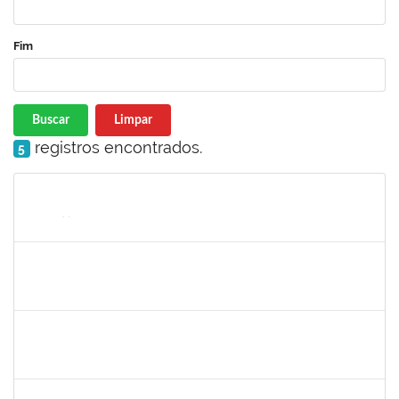
Fim
Buscar
Limpar
registros encontrados.
5
Matrícula
Nome
Cargo
Processo
Início
Fim
Status
1759761
FREDERICO JUNIOR GOMES DA SILVEIRA
Técnico
23007.00029816/2023-30
06/12/2024
20/12/2024
Concluído
1243476
REBECA ARAUJO PASSOS
Docente
23007.00021337/2024-40
04/12/2024
18/12/2024
Concluído