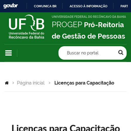
COMUNICA BR
ACESSO À INFORMAÇÃO
PARTI
IR
UNIVERSIDADE FEDERAL DO RECÔNCAVO DA BAHIA
PROGEP
Pró-Reitoria
PARA
O
de Gestão de Pessoas
CONTEÚDO
Buscar no portal
Página inicial
Licenças para Capacitação
Licenças para Capacitação