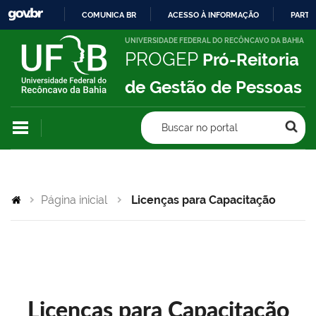
COMUNICA BR
ACESSO À INFORMAÇÃO
PARTI
IR
UNIVERSIDADE FEDERAL DO RECÔNCAVO DA BAHIA
PROGEP
Pró-Reitoria
PARA
O
de Gestão de Pessoas
CONTEÚDO
Buscar no portal
Página inicial
Licenças para Capacitação
Licenças para Capacitação