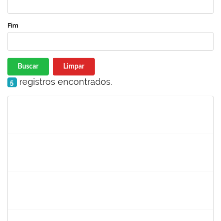
Fim
Buscar
Limpar
registros encontrados.
5
Matrícula
Nome
Cargo
Processo
Início
Fim
Status
1759761
FREDERICO JUNIOR GOMES DA SILVEIRA
Técnico
23007.00029816/2023-30
06/12/2024
20/12/2024
Concluído
1243476
REBECA ARAUJO PASSOS
Docente
23007.00021337/2024-40
04/12/2024
18/12/2024
Concluído