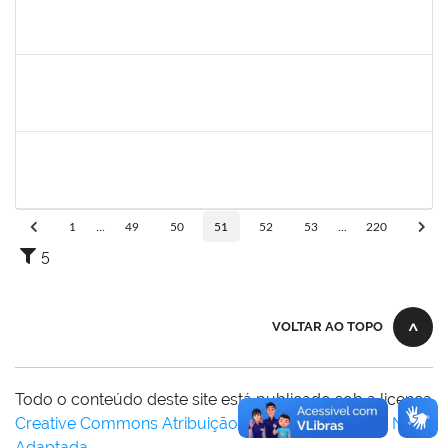
2027532
DANIEL EWERTON SANTOS BRITO
Técnico
23007.00006284/2024-41
02/12/2024
28/02/2025
Concluído
Técnico
23007.00017371/2024-34
02/12/2024
01/03/2025
Concluído
1753693
sabrina carvalho machado
Técnico
23007.00020646/2024-73
02/12/2024
02/03/2025
Concluído
1
...
49
50
51
52
53
...
220
5
VOLTAR AO TOPO
Todo o conteúdo deste site está publicado sob a licença
Creative Commons Atribuição-SemDerivações 3.0 Não
Adaptada
.