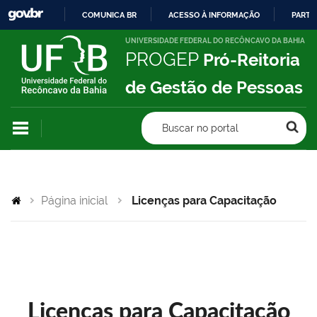
COMUNICA BR
ACESSO À INFORMAÇÃO
PARTI
IR
UNIVERSIDADE FEDERAL DO RECÔNCAVO DA BAHIA
PROGEP
Pró-Reitoria
PARA
O
de Gestão de Pessoas
CONTEÚDO
Buscar no portal
Página inicial
Licenças para Capacitação
Licenças para Capacitação