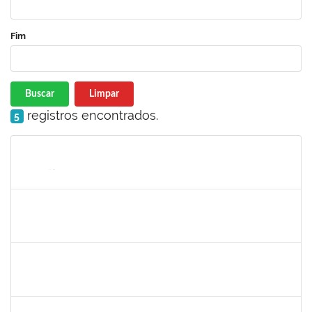
Fim
Buscar
Limpar
registros encontrados.
5
Matrícula
Nome
Cargo
Processo
Início
Fim
Status
1759761
FREDERICO JUNIOR GOMES DA SILVEIRA
Técnico
23007.00029816/2023-30
06/12/2024
20/12/2024
Concluído
1243476
REBECA ARAUJO PASSOS
Docente
23007.00021337/2024-40
04/12/2024
18/12/2024
Concluído