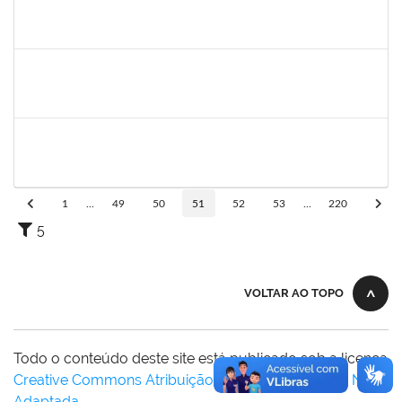
2027532
DANIEL EWERTON SANTOS BRITO
Técnico
23007.00006284/2024-41
02/12/2024
28/02/2025
Concluído
Técnico
23007.00017371/2024-34
02/12/2024
01/03/2025
Concluído
1753693
sabrina carvalho machado
Técnico
23007.00020646/2024-73
02/12/2024
02/03/2025
Concluído
1
...
49
50
51
52
53
...
220
5
VOLTAR AO TOPO
Todo o conteúdo deste site está publicado sob a licença
Creative Commons Atribuição-SemDerivações 3.0 Não
Adaptada
.