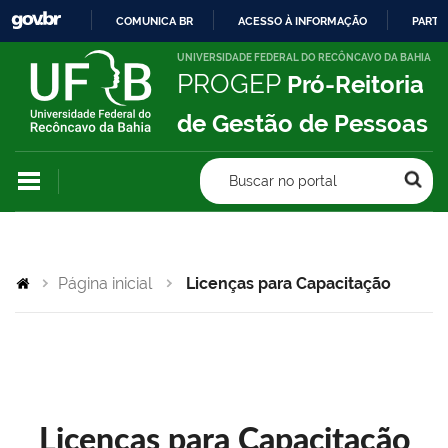
COMUNICA BR
ACESSO À INFORMAÇÃO
PARTI
IR
UNIVERSIDADE FEDERAL DO RECÔNCAVO DA BAHIA
PROGEP
Pró-Reitoria
PARA
O
de Gestão de Pessoas
CONTEÚDO
Buscar no portal
Página inicial
Licenças para Capacitação
Licenças para Capacitação