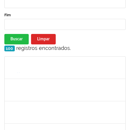
Fim
Buscar
Limpar
registros encontrados.
100
Matrícula
Nome
Cargo
Processo
Início
Fim
Status
1847366
Angela Cristina de Oliveira Lima
Técnico
23007.00021802/2019-13
02/03/2020
01/06/2020
Concluído
1885091
Eliene Rodrigues Silva
Técnico
23007.00022043/2019-05
02/03/2020
01/06/2020
Concluído