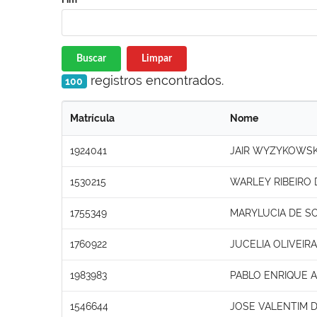
Buscar
Limpar
registros encontrados.
100
Matrícula
Nome
1924041
JAIR WYZYKOWSK
1530215
WARLEY RIBEIRO 
1755349
MARYLUCIA DE SO
1760922
JUCELIA OLIVEIR
1983983
PABLO ENRIQUE 
1546644
JOSE VALENTIM 