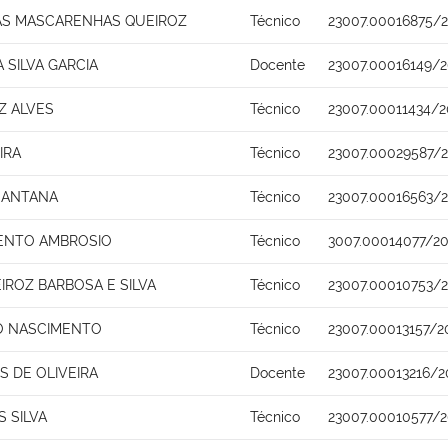
AS MASCARENHAS QUEIROZ
Técnico
23007.00016875/
 SILVA GARCIA
Docente
23007.00016149/2
Z ALVES
Técnico
23007.00011434/2
IRA
Técnico
23007.00029587/
 SANTANA
Técnico
23007.00016563/2
ENTO AMBROSIO
Técnico
3007.00014077/20
IROZ BARBOSA E SILVA
Técnico
23007.00010753/
O NASCIMENTO
Técnico
23007.00013157/2
 DE OLIVEIRA
Docente
23007.00013216/2
 SILVA
Técnico
23007.00010577/2