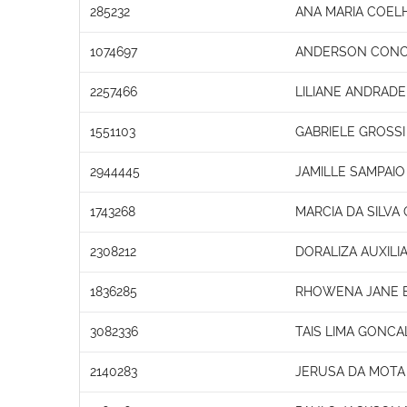
285232
ANA MARIA COEL
1074697
ANDERSON CONC
2257466
LILIANE ANDRADE
1551103
GABRIELE GROSSI
2944445
JAMILLE SAMPAI
1743268
MARCIA DA SILVA
2308212
DORALIZA AUXIL
1836285
RHOWENA JANE 
3082336
TAIS LIMA GONCA
2140283
JERUSA DA MOTA