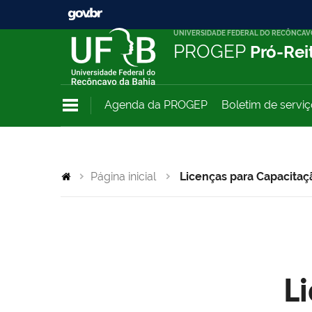
UNIVERSIDADE FEDERAL DO RECÔNCAV
PROGEP
Pró-Rei
Agenda da PROGEP
Boletim de servi
Página inicial
Licenças para Capacitaç
L