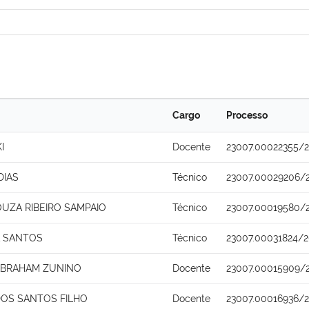
Cargo
Processo
I
Docente
23007.00022355/
DIAS
Técnico
23007.00029206/
UZA RIBEIRO SAMPAIO
Técnico
23007.00019580/
A SANTOS
Técnico
23007.00031824/2
ABRAHAM ZUNINO
Docente
23007.00015909/
DOS SANTOS FILHO
Docente
23007.00016936/2