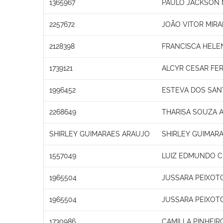
1365967
PAULO JACKSON M
2257672
JOÃO VITOR MIR
2128398
FRANCISCA HEL
1739121
ALCYR CESAR FE
1996452
ESTEVA DOS SAN
2268649
THARISA SOUZA 
SHIRLEY GUIMARAES ARAUJO
SHIRLEY GUIMAR
1557049
LUIZ EDMUNDO C
1965504
JUSSARA PEIXOT
1965504
JUSSARA PEIXOT
1730986
CAMILLA PINHEI