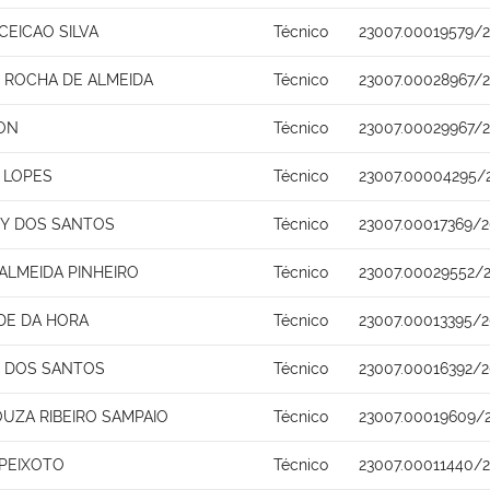
CEICAO SILVA
Técnico
23007.00019579/2
ROCHA DE ALMEIDA
Técnico
23007.00028967/2
ON
Técnico
23007.00029967/2
 LOPES
Técnico
23007.00004295/
Y DOS SANTOS
Técnico
23007.00017369/2
ALMEIDA PINHEIRO
Técnico
23007.00029552/2
DE DA HORA
Técnico
23007.00013395/2
O DOS SANTOS
Técnico
23007.00016392/2
UZA RIBEIRO SAMPAIO
Técnico
23007.00019609/
 PEIXOTO
Técnico
23007.00011440/2