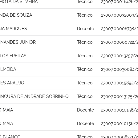
OTA DA SILVEIRA
Técnico
23007.00016426/2
ANDA DE SOUZA
Técnico
23007.00032003/
ENA MARQUES
Docente
23007.00006738/
RNANDES JUNIOR
Técnico
23007.00000722/
TOS FREITAS
Técnico
23007.00013257/2
ALMEIDA
Técnico
23007.00030084/
AES ARAUJO
Técnico
23007.00015892/
INCURA DE ANDRADE SOBRINHO
Técnico
23007.00013175/2
O MAIA
Docente
23007.00010156/2
O MAIA
Docente
23007.00010156/2
RO BLANCO
Técnico
23007.00008271/2