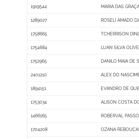
1919544
MARIA DAS GRAÇ
1289027
ROSELI AMADO DA
1758665
TCHERRISON DINI
1754684
LUAN SILVA OLIVE
1752965
DANILO MAIA DE
2401210
ALEX DO NASCIM
1894151
EVANDRO DE QUE
1753034
ALISON COSTA D
1466165
ROBERVAL PASSOS
1704208
OZANA REBOUCAS