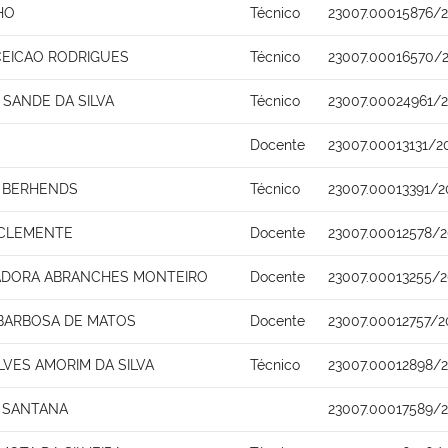
HO
Técnico
23007.00015876/2
EICAO RODRIGUES
Técnico
23007.00016570/
 SANDE DA SILVA
Técnico
23007.00024961/2
Docente
23007.00013131/2
O BERHENDS
Técnico
23007.00013391/2
 CLEMENTE
Docente
23007.00012578/2
IADORA ABRANCHES MONTEIRO
Docente
23007.00013255/
BARBOSA DE MATOS
Docente
23007.00012757/2
LVES AMORIM DA SILVA
Técnico
23007.00012898/
 SANTANA
23007.00017589/