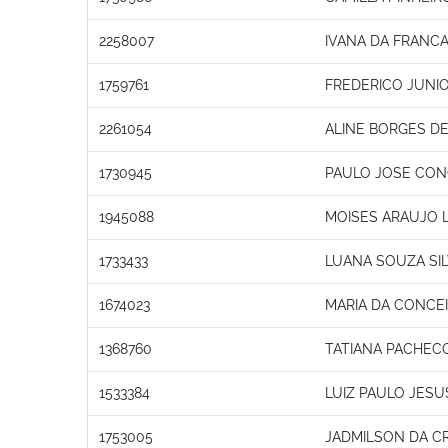
2258007
IVANA DA FRANC
1759761
FREDERICO JUNIO
2261054
ALINE BORGES DE
1730945
PAULO JOSE CON
1945088
MOISES ARAUJO 
1733433
LUANA SOUZA SIL
1674023
MARIA DA CONCE
1368760
TATIANA PACHEC
1533384
LUIZ PAULO JESU
1753005
JADMILSON DA C