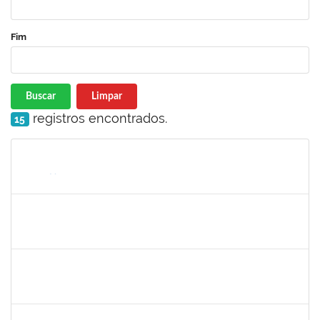
Fim
Buscar
Limpar
registros encontrados.
15
Matrícula
Nome
Cargo
Processo
Início
Fim
Status
1546644
JOSE VALENTIM DOS SANTOS FILHO
Docente
23007.00016936/2024-42
21/11/2024
18/02/2025
Concluído
1058037
LUISA MARIA CONCEICAO SILVA
Técnico
23007.00019579/2024-7
21/11/2024
20/12/2024
Concluído