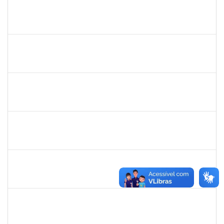
1031793
JEANE LUCI MELO DOS SANTOS
Técnico
23007.00016392/2024-83
13/11/2024
12/12/2024
Concluído
1755349
MARYLUCIA DE SOUZA RIBEIRO SAMPAIO
Técnico
23007.00019609/2024-39
11/11/2024
10/01/2025
Concluído
1753684
MESSIAS RIBEIRO PEIXOTO
Técnico
23007.00011440/2024-24
04/11/2024
01/02/2025
Concluído
1919544
MARIA DAS GRAÇAS MASCARENHAS QUEIROZ
Técnico
23007.00016875/2024-40
30/10/2024
13/12/2024
Concluído
1289027
ROSELI AMADO DA SILVA GARCIA
Docente
23007.00016149/2024-48
19/10/2024
20/12/2024
Concluído
1758665
TCHERRISON DINIZ ALVES
Técnico
23007.00011434/2024-89
16/10/2024
14/11/2024
Concluído