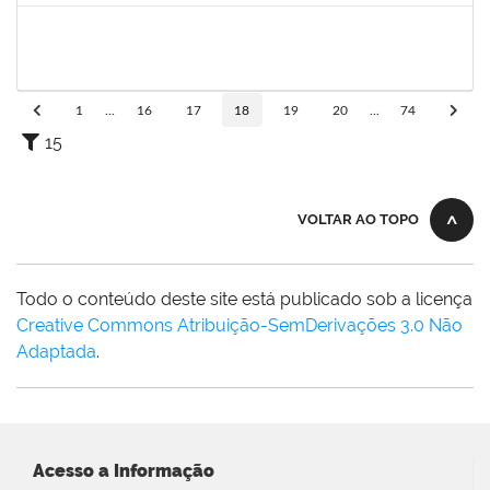
1754684
LUAN SILVA OLIVEIRA
Técnico
23007.00029587/2023-05
16/10/2024
14/11/2024
Concluído
1
...
16
17
18
19
20
...
74
15
VOLTAR AO TOPO
Todo o conteúdo deste site está publicado sob a licença
Creative Commons Atribuição-SemDerivações 3.0 Não
Adaptada
.
Acesso a Informação