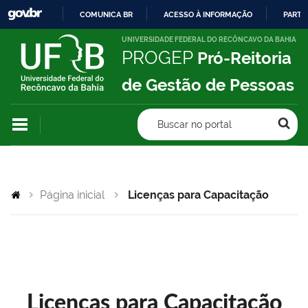
COMUNICA BR
ACESSO À INFORMAÇÃO
PARTI
IR
UNIVERSIDADE FEDERAL DO RECÔNCAVO DA BAHIA
PROGEP
Pró-Reitoria
PARA
O
de Gestão de Pessoas
CONTEÚDO
Buscar no portal
Página inicial
Licenças para Capacitação
Licenças para Capacitação