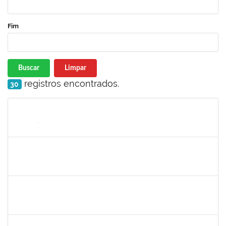
Fim
Buscar
Limpar
registros encontrados.
30
Matrícula
Nome
Cargo
Processo
Início
Fim
Status
1058037
LUISA MARIA CONCEICAO SILVA
Técnico
23007.00019579/2024-7
21/11/2024
20/12/2024
Concluído
2015363
ORLANDO EDSON ROCHA DE ALMEIDA
Técnico
23007.00028967/2023-61
21/11/2024
20/12/2024
Concluído