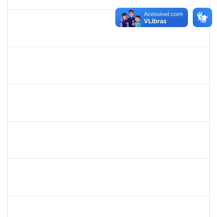
04/01/2025
Concluído
285232
ANA MARIA COELHO
Técnico
23007.00015876/2024-47
07/10/2024
05/01/2025
Concluído
1074697
ANDERSON CONCEICAO RODRIGUES
Técnico
23007.00016570/2024-30
07/10/2024
21/10/2024
Concluído
2257466
LILIANE ANDRADE SANDE DA SILVA
Técnico
23007.00024961/2023-68
07/10/2024
05/11/2024
Concluído
1551103
GABRIELE GROSSI
Docente
23007.00013131/2024-54
05/10/2024
31/12/2024
Concluído
2944445
JAMILLE SAMPAIO BERHENDS
Técnico
23007.00013391/2024-18
02/10/2024
29/12/2024
Concluído
1743268
MARCIA DA SILVA CLEMENTE
Docente