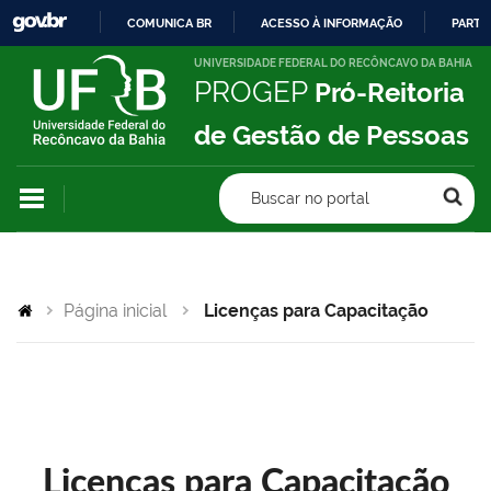
COMUNICA BR
ACESSO À INFORMAÇÃO
PARTI
IR
UNIVERSIDADE FEDERAL DO RECÔNCAVO DA BAHIA
PROGEP
Pró-Reitoria
PARA
O
de Gestão de Pessoas
CONTEÚDO
Buscar no portal
Página inicial
Licenças para Capacitação
Licenças para Capacitação