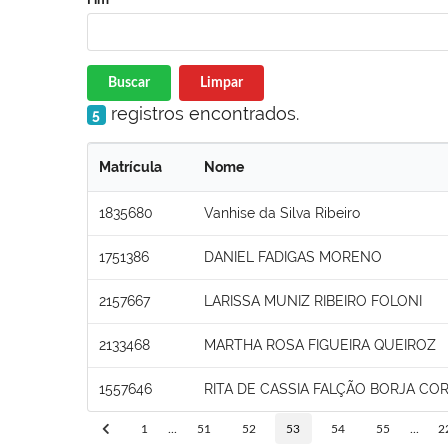
Buscar
Limpar
registros encontrados.
5
Matrícula
Nome
1835680
Vanhise da Silva Ribeiro
1751386
DANIEL FADIGAS MORENO
2157667
LARISSA MUNIZ RIBEIRO FOLONI
2133468
MARTHA ROSA FIGUEIRA QUEIROZ
1557646
RITA DE CASSIA FALÇÃO BORJA COR
1
...
51
52
53
54
55
...
2