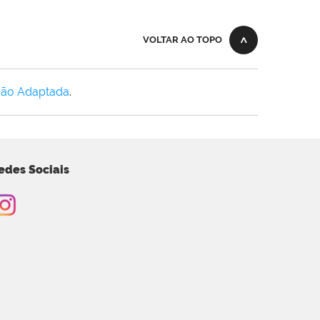
VOLTAR AO TOPO
Não Adaptada
.
edes Sociais