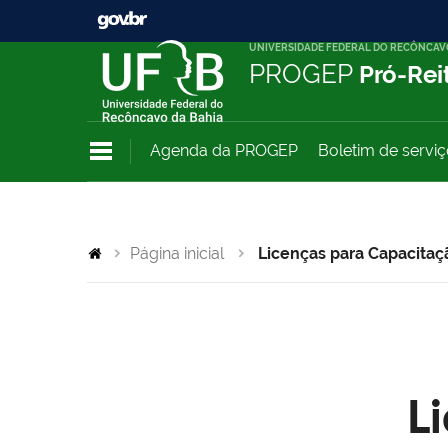
UNIVERSIDADE FEDERAL DO RECÔNCAV
PROGEP
Pró-Rei
Agenda da PROGEP
Boletim de servi
Página inicial
Licenças para Capacitaç
L