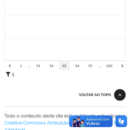
2015363
ORLANDO EDSON ROCHA DE ALMEIDA
Técnico
23007.00028967/2023-61
21/11/2024
20/12/2024
Concluído
1755323
ERON LEMOS PITON
Técnico
23007.00029967/2023-27
21/11/2024
20/12/2024
Concluído
2261493
LEANDRO MACIEL LOPES
Técnico
23007.00004295/2024-06
18/11/2024
17/12/2024
Concluído
1
...
51
52
53
54
55
...
220
5
VOLTAR AO TOPO
Todo o conteúdo deste site está publicado sob a licença
Creative Commons Atribuição-SemDerivações 3.0 Não
Adaptada
.