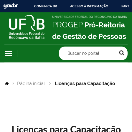
COMUNICA BR
ACESSO À INFORMAÇÃO
PARTI
IR
UNIVERSIDADE FEDERAL DO RECÔNCAVO DA BAHIA
PROGEP
Pró-Reitoria
PARA
O
de Gestão de Pessoas
CONTEÚDO
Buscar no portal
Página inicial
Licenças para Capacitação
Licenças para Capacitação