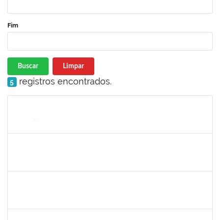
Fim
Buscar
Limpar
registros encontrados.
5
Matrícula
Nome
Cargo
Processo
Início
Fim
Status
1546644
JOSE VALENTIM DOS SANTOS FILHO
Docente
23007.00016936/2024-42
21/11/2024
18/02/2025
Concluído
1058037
LUISA MARIA CONCEICAO SILVA
Técnico
23007.00019579/2024-7
21/11/2024
20/12/2024
Concluído