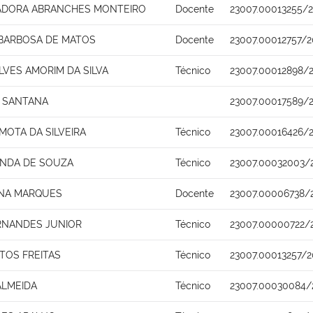
IADORA ABRANCHES MONTEIRO
Docente
23007.00013255/
BARBOSA DE MATOS
Docente
23007.00012757/2
LVES AMORIM DA SILVA
Técnico
23007.00012898/
 SANTANA
23007.00017589/
MOTA DA SILVEIRA
Técnico
23007.00016426/
ANDA DE SOUZA
Técnico
23007.00032003/
ENA MARQUES
Docente
23007.00006738/
RNANDES JUNIOR
Técnico
23007.00000722/
TOS FREITAS
Técnico
23007.00013257/2
ALMEIDA
Técnico
23007.00030084/