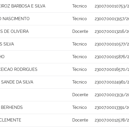
IROZ BARBOSA E SILVA
Técnico
23007.00010753/
O NASCIMENTO
Técnico
23007.00013157/2
S DE OLIVEIRA
Docente
23007.00013216/2
 SILVA
Técnico
23007.00010577/
HO
Técnico
23007.00015876/
EICAO RODRIGUES
Técnico
23007.00016570/
 SANDE DA SILVA
Técnico
23007.00024961/
Docente
23007.00013131/2
O BERHENDS
Técnico
23007.00013391/2
A CLEMENTE
Docente
23007.00012578/