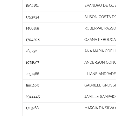
1894151
EVANDRO DE QUE
1753034
ALISON COSTA D
1466165
ROBERVAL PASSO
1704208
OZANA REBOUCAS
285232
ANA MARIA COEL
1074697
ANDERSON CONC
2257466
LILIANE ANDRADE
1551103
GABRIELE GROSSI
2944445
JAMILLE SAMPAI
1743268
MARCIA DA SILV