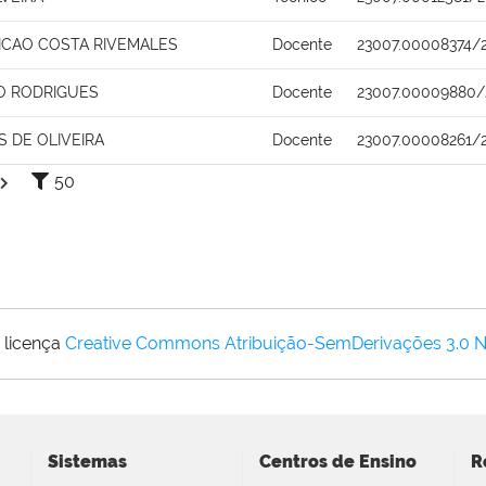
ICAO COSTA RIVEMALES
Docente
23007.00008374/
O RODRIGUES
Docente
23007.00009880/
S DE OLIVEIRA
Docente
23007.00008261/
50
 licença
Creative Commons Atribuição-SemDerivações 3.0 
Sistemas
Centros de Ensino
R