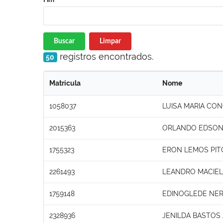
Buscar
Limpar
registros encontrados.
50
Matrícula
Nome
1058037
LUISA MARIA CON
2015363
ORLANDO EDSON
1755323
ERON LEMOS PI
2261493
LEANDRO MACIEL
1759148
EDINOGLEDE NE
2328936
JENILDA BASTOS 