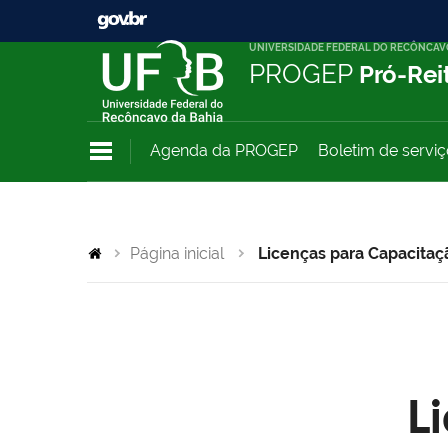
UNIVERSIDADE FEDERAL DO RECÔNCAV
PROGEP
Pró-Rei
Agenda da PROGEP
Boletim de servi
Página inicial
Licenças para Capacitaç
L