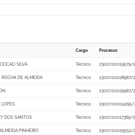
Cargo
Processo
CEICAO SILVA
Técnico
23007.00019579/2
 ROCHA DE ALMEIDA
Técnico
23007.00028967/2
TON
Técnico
23007.00029967/2
 LOPES
Técnico
23007.00004295/
RY DOS SANTOS
Técnico
23007.00017369/
ALMEIDA PINHEIRO
Técnico
23007.00029552/2