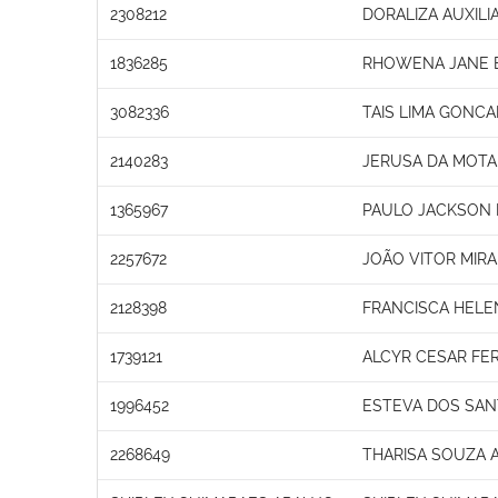
2308212
DORALIZA AUXIL
1836285
RHOWENA JANE 
3082336
TAIS LIMA GONCA
2140283
JERUSA DA MOTA
1365967
PAULO JACKSON 
2257672
JOÃO VITOR MIR
2128398
FRANCISCA HEL
1739121
ALCYR CESAR FE
1996452
ESTEVA DOS SAN
2268649
THARISA SOUZA 