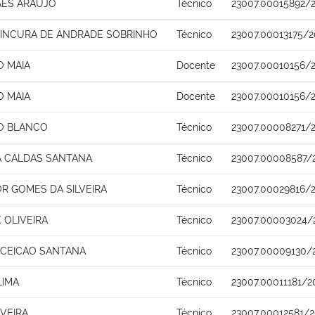
AES ARAUJO
Técnico
23007.00015892/
INCURA DE ANDRADE SOBRINHO
Técnico
23007.00013175/2
O MAIA
Docente
23007.00010156/
O MAIA
Docente
23007.00010156/
RO BLANCO
Técnico
23007.00008271/2
A CALDAS SANTANA
Técnico
23007.00008587/
R GOMES DA SILVEIRA
Técnico
23007.00029816/
 OLIVEIRA
Técnico
23007.00003024/
CEICAO SANTANA
Técnico
23007.00009130/
LIMA
Técnico
23007.00011181/2
VEIRA
Técnico
23007.00012581/2