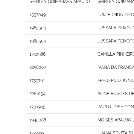
SHIRLEY GUIMARAES ARAUJO
SHIRLEY GUIMAR
1557049
LUIZ EDMUNDO C
1965504
JUSSARA PEIXOT
1965504
JUSSARA PEIXOT
1730986
CAMILLA PINHEI
2258007
IVANA DA FRANC
1759761
FREDERICO JUNIO
2261054
ALINE BORGES DE
1730945
PAULO JOSE CON
1945088
MOISES ARAUJO 
1733433
LUANA SOUZA SIL