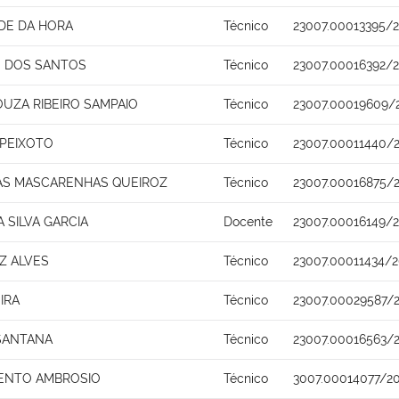
DE DA HORA
Técnico
23007.00013395/
O DOS SANTOS
Técnico
23007.00016392/
OUZA RIBEIRO SAMPAIO
Técnico
23007.00019609/
 PEIXOTO
Técnico
23007.00011440/
AS MASCARENHAS QUEIROZ
Técnico
23007.00016875/
 SILVA GARCIA
Docente
23007.00016149/
Z ALVES
Técnico
23007.00011434/
IRA
Técnico
23007.00029587/
 SANTANA
Técnico
23007.00016563/
ENTO AMBROSIO
Técnico
3007.00014077/20