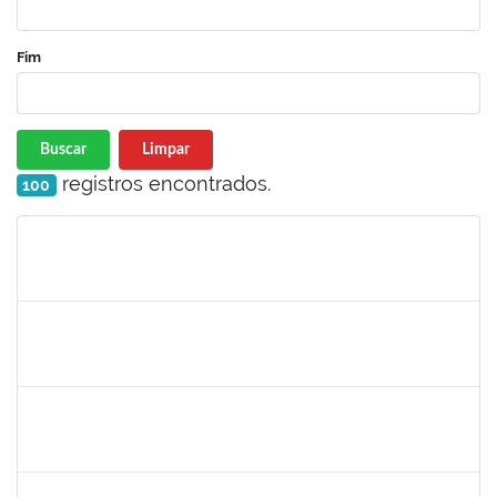
Fim
Buscar
Limpar
registros encontrados.
100
Matrícula
Nome
Cargo
Processo
Início
Fim
Status
1759148
EDINOGLEDE NERY DOS SANTOS
Técnico
23007.00017369/2024-88
18/11/2024
15/02/2025
Concluído
2328936
JENILDA BASTOS ALMEIDA PINHEIRO
Técnico
23007.00029552/2023-77
18/11/2024
02/12/2024
Concluído