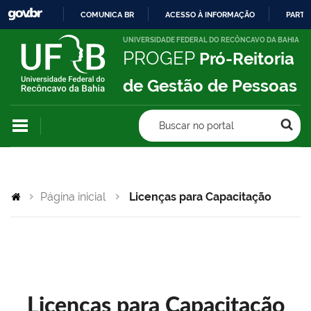
COMUNICA BR
ACESSO À INFORMAÇÃO
PARTI
IR
UNIVERSIDADE FEDERAL DO RECÔNCAVO DA BAHIA
PROGEP
Pró-Reitoria
PARA
O
de Gestão de Pessoas
CONTEÚDO
Buscar no portal
Página inicial
Licenças para Capacitação
Licenças para Capacitação