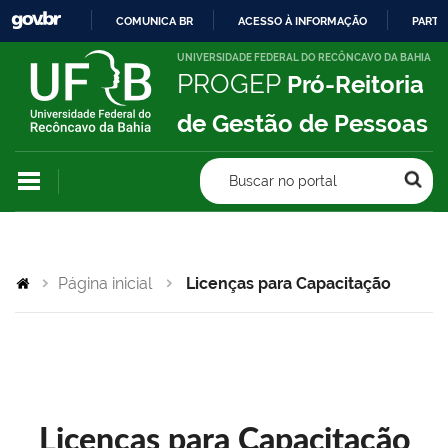
COMUNICA BR
ACESSO À INFORMAÇÃO
PARTI
IR
UNIVERSIDADE FEDERAL DO RECÔNCAVO DA BAHIA
PROGEP
Pró-Reitoria
PARA
O
de Gestão de Pessoas
CONTEÚDO
Buscar no portal
Página inicial
Licenças para Capacitação
Licenças para Capacitação