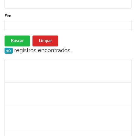
Fim
Buscar
Limpar
registros encontrados.
10
Matrícula
Nome
Cargo
Processo
Início
Fim
Status
1753684
MESSIAS RIBEIRO PEIXOTO
Técnico
23007.00011440/2024-24
04/11/2024
01/02/2025
Concluído
1919544
MARIA DAS GRAÇAS MASCARENHAS QUEIROZ
Técnico
23007.00016875/2024-40
30/10/2024
13/12/2024
Concluído