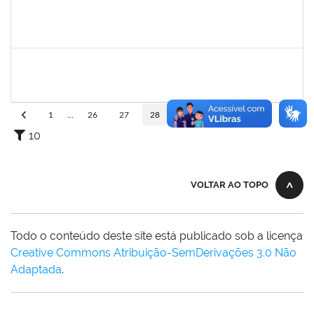
1753034
ALISON COSTA DO NASCIMENTO
Técnico
23007.00013157/2024-31
07/10/2024
05/11/2024
Concluído
1466165
ROBERVAL PASSOS DE OLIVEIRA
Docente
23007.00013216/2024-87
07/10/2024
30/12/2024
Concluído
1
...
26
27
28
29
30
...
110
10
VOLTAR AO TOPO
Todo o conteúdo deste site está publicado sob a licença
Creative Commons Atribuição-SemDerivações 3.0 Não
Adaptada
.