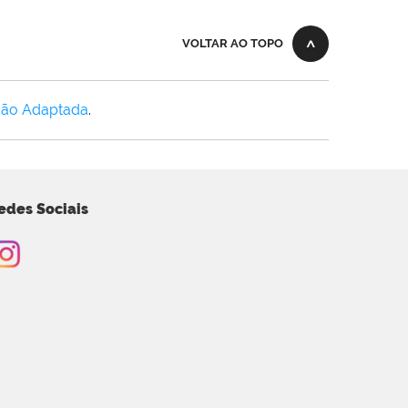
VOLTAR AO TOPO
Não Adaptada
.
edes Sociais