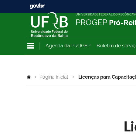
UNIVERSIDADE FEDERAL DO RECÔNCAV
PROGEP
Pró-Rei
Agenda da PROGEP
Boletim de servi
Página inicial
Licenças para Capacitaç
L