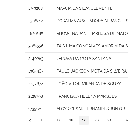
1743268
MARCIA DA SILVA CLEMENTE
2308212
DORALIZA AUXILIADORA ABRANCHE
1836285
RHOWENA JANE BARBOSA DE MAT
3082336
TAIS LIMA GONCALVES AMORIM DA S
2140283
JERUSA DA MOTA SANTANA
1365967
PAULO JACKSON MOTA DA SILVEIRA
2257672
JOÃO VITOR MIRANDA DE SOUZA
2128398
FRANCISCA HELENA MARQUES
1739121
ALCYR CESAR FERNANDES JUNIOR
1
...
17
18
19
20
21
...
7