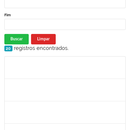
Fim
Buscar
Limpar
registros encontrados.
20
Matrícula
Nome
Cargo
Processo
Início
Fim
Status
1704208
OZANA REBOUCAS SILVA
Técnico
23007.00010577/2024-45
07/10/2024
04/01/2025
Concluído
285232
ANA MARIA COELHO
Técnico
23007.00015876/2024-47
07/10/2024
05/01/2025
Concluído