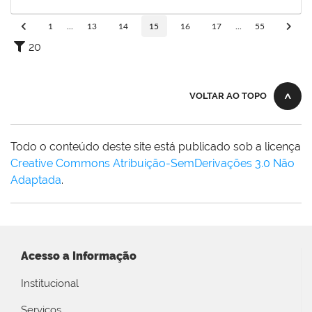
16/12/2024
Concluído
1
...
13
14
15
16
17
...
55
20
VOLTAR AO TOPO
Todo o conteúdo deste site está publicado sob a licença
Creative Commons Atribuição-SemDerivações 3.0 Não
Adaptada
.
Acesso a Informação
Institucional
Serviços