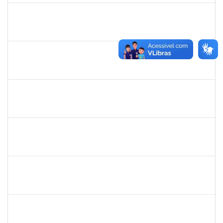
1739121
ALCYR CESAR FERNANDES JUNIOR
Técnico
23007.00000722/2024-59
30/09/2024
14/11/2024
Concluído
1996452
ESTEVA DOS SANTOS FREITAS
Técnico
23007.00013257/2024-47
30/09/2024
28/12/2024
Concluído
2268649
THARISA SOUZA ALMEIDA
Técnico
23007.00030084/2023-69
26/09/2024
25/10/2024
Concluído
SHIRLEY GUIMARAES ARAUJO
SHIRLEY GUIMARAES ARAUJO
Técnico
23007.00015892/2024-03
23/09/2024
22/10/2024
Concluído
1557049
LUIZ EDMUNDO CINCURA DE ANDRADE SOBRINHO
Técnico
23007.00013175/2024-30
20/09/2024
18/12/2024
Concluído
1965504
JUSSARA PEIXOTO MAIA
Docente
23007.00010156/2024-63
18/09/2024