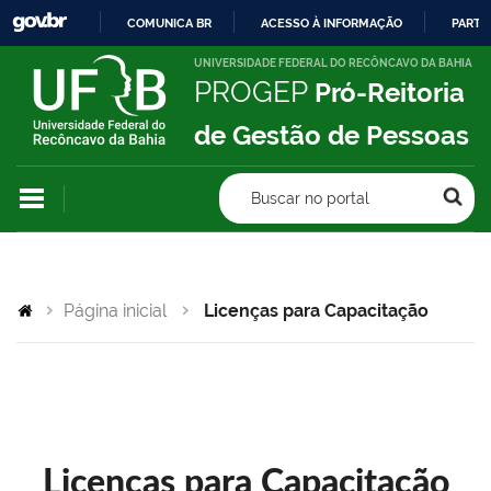
COMUNICA BR
ACESSO À INFORMAÇÃO
PARTI
IR
UNIVERSIDADE FEDERAL DO RECÔNCAVO DA BAHIA
PROGEP
Pró-Reitoria
PARA
O
de Gestão de Pessoas
CONTEÚDO
Buscar no portal
Página inicial
Licenças para Capacitação
Licenças para Capacitação