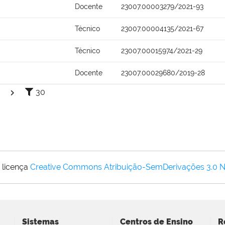
Docente
23007.00003279/2021-93
Técnico
23007.00004135/2021-67
Técnico
23007.00015974/2021-29
Docente
23007.00029680/2019-28
30
 licença
Creative Commons Atribuição-SemDerivações 3.0 
Sistemas
Centros de Ensino
R