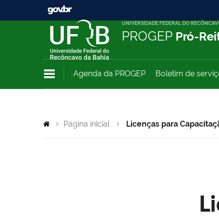
UNIVERSIDADE FEDERAL DO RECÔNCAV
PROGEP
Pró-Rei
Agenda da PROGEP
Boletim de servi
Página inicial
Licenças para Capacitaç
L