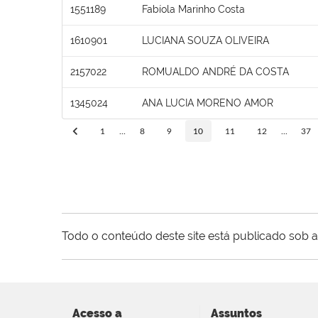
1551189
Fabíola Marinho Costa
1610901
LUCIANA SOUZA OLIVEIRA
2157022
ROMUALDO ANDRÉ DA COSTA
1345024
ANA LUCIA MORENO AMOR
1
...
8
9
10
11
12
...
37
Todo o conteúdo deste site está publicado sob a
Acesso a
Assuntos