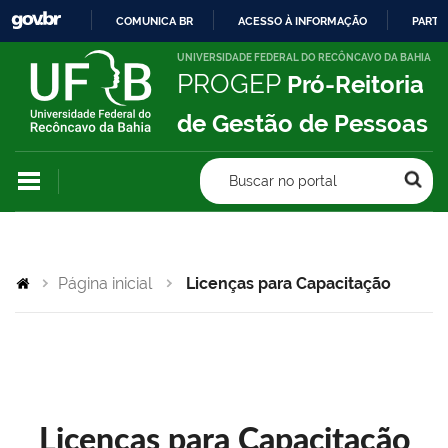
COMUNICA BR
ACESSO À INFORMAÇÃO
PARTI
IR
UNIVERSIDADE FEDERAL DO RECÔNCAVO DA BAHIA
PROGEP
Pró-Reitoria
PARA
O
de Gestão de Pessoas
CONTEÚDO
Buscar no portal
Página inicial
Licenças para Capacitação
Licenças para Capacitação