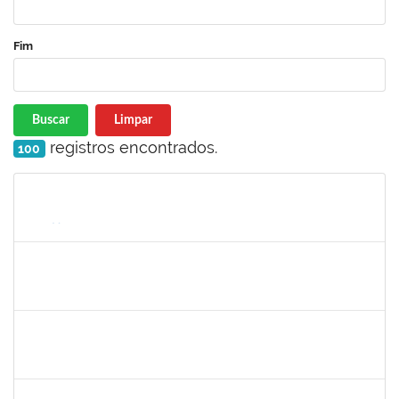
Fim
Buscar
Limpar
registros encontrados.
100
Matrícula
Nome
Cargo
Processo
Início
Fim
Status
2157672
FERNANDA LAGO BORGES OLIVEIRA
Técnico
23007.0001604/2020-22
01/10/2020
15/10/2020
Concluído
1752889
Virgilio Justiniano dos Santos Filho
Técnico
23007.00020149/2019-24
24/09/2020
23/10/2020
Concluído