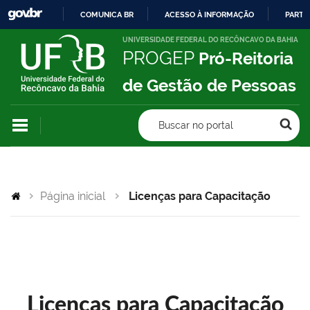
COMUNICA BR
ACESSO À INFORMAÇÃO
PARTI
IR
UNIVERSIDADE FEDERAL DO RECÔNCAVO DA BAHIA
PROGEP
Pró-Reitoria
PARA
O
de Gestão de Pessoas
CONTEÚDO
Buscar no portal
Página inicial
Licenças para Capacitação
Licenças para Capacitação