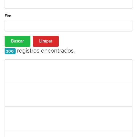
Fim
Buscar
Limpar
registros encontrados.
100
Matrícula
Nome
Cargo
Processo
Início
Fim
Status
2140283
JERUSA DA MOTA SANTANA
23007.00017589/2024-65
01/10/2024
29/12/2024
Concluído
1365967
PAULO JACKSON MOTA DA SILVEIRA
Técnico
23007.00016426/2024-38
01/10/2024
29/12/2024
Concluído