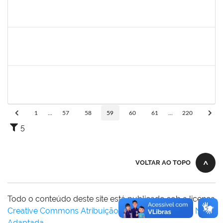
1449978
DJENANE BRASIL DA CONCEICAO
Docente
23007.00012754/2020-60
21/09/2020
20/12/2020
Concluído
2170430
Marcos Augusto Oliveira Sales
Técnico
23007.00026821/2019-09
13/10/2020
12/01/2021
Concluído
1102855
LORENA PENNA SILVA
Técnico
23007.00004485/2020-29
02/01/2021
31/01/2021
Concluído
1
...
57
58
59
60
61
...
220
5
VOLTAR AO TOPO
Todo o conteúdo deste site está publicado sob a licença
Creative Commons Atribuição-SemDerivações 3.0 Não
Adaptada
.