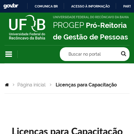
COMUNICA BR
ACESSO À INFORMAÇÃO
PARTI
IR
UNIVERSIDADE FEDERAL DO RECÔNCAVO DA BAHIA
PROGEP
Pró-Reitoria
PARA
O
de Gestão de Pessoas
CONTEÚDO
Buscar no portal
Página inicial
Licenças para Capacitação
Licenças para Capacitação