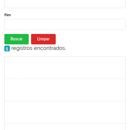
Fim
Buscar
Limpar
registros encontrados.
5
Matrícula
Nome
Cargo
Processo
Início
Fim
Status
1841026
DEYSE DE SOUZA GONCALVES
Técnico
23007.00031887/2019-94
07/09/2020
05/12/2020
Concluído
1919544
MARIA DAS GRAÇAS MASCARENHAS QUEIROZ
Técnico
23007.00028368/2019-47
19/11/2020
18/12/2020
Concluído